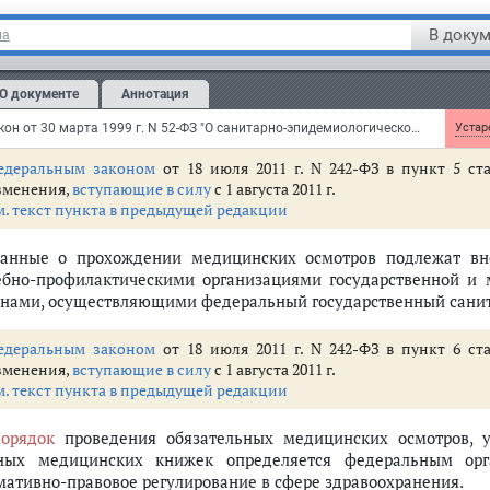
уктурных подразделениях) могут вводиться дополнительны
отников.
В докум
на
Индивидуальные предприниматели и юридические лица об
евременного прохождения медицинских осмотров работниками
О документе
Аннотация
Работники, отказывающиеся от прохождения медицинских осмотр
Федеральный закон от 30 марта 1999 г. N 52-ФЗ "О санитарно-эпидемиологическом благополучии населения"
Устаре
едеральным законом
от 18 июля 2011 г. N 242-ФЗ в пункт 5 ст
зменения,
вступающие в силу
с 1 августа 2011 г.
м. текст пункта в предыдущей редакции
Данные о прохождении медицинских осмотров подлежат в
ебно-профилактическими организациями государственной и 
анами, осуществляющими федеральный государственный санит
едеральным законом
от 18 июля 2011 г. N 242-ФЗ в пункт 6 ст
зменения,
вступающие в силу
с 1 августа 2011 г.
м. текст пункта в предыдущей редакции
орядок
проведения обязательных медицинских осмотров, у
ных медицинских книжек определяется федеральным орг
мативно-правовое регулирование в сфере здравоохранения.