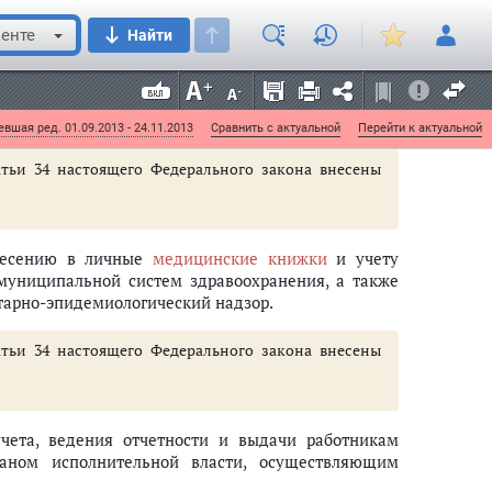
е показания к проведению медицинских осмотров
енте
Найти
язаны обеспечивать условия, необходимые для
.
ов, не допускаются к работе.
вшая ред. 01.09.2013 - 24.11.2013
Сравнить с актуальной
Перейти к актуальной
атьи 34 настоящего Федерального закона внесены
несению в личные
медицинские книжки
и учету
муниципальной систем здравоохранения, а также
арно-эпидемиологический надзор.
атьи 34 настоящего Федерального закона внесены
чета, ведения отчетности и выдачи работникам
аном исполнительной власти, осуществляющим