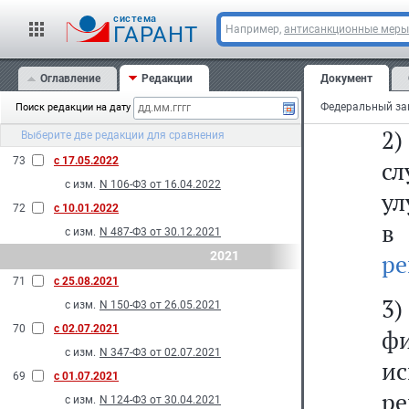
1.
N 232-Ф3 от 28.06.2022
cистема
ГАРАНТ
Например,
антисанкционные меры
до
N 326-Ф3 от 14.07.2022
75
с 27.08.2022
Оглавление
Редакции
Документ
1)
с изм.
N 150-Ф3 от 28.05.2022
Поиск редакции на дату
74
с 14.07.2022
2
Выберите две редакции для сравнения
с изм.
N 286-Ф3 от 14.07.2022
73
с 17.05.2022
с
с изм.
N 106-Ф3 от 16.04.2022
ул
72
с 10.01.2022
в
с изм.
N 487-Ф3 от 30.12.2021
2021
ре
71
с 25.08.2021
3)
с изм.
N 150-Ф3 от 26.05.2021
70
с 02.07.2021
ф
с изм.
N 347-Ф3 от 02.07.2021
и
69
с 01.07.2021
ре
с изм.
N 124-Ф3 от 30.04.2021