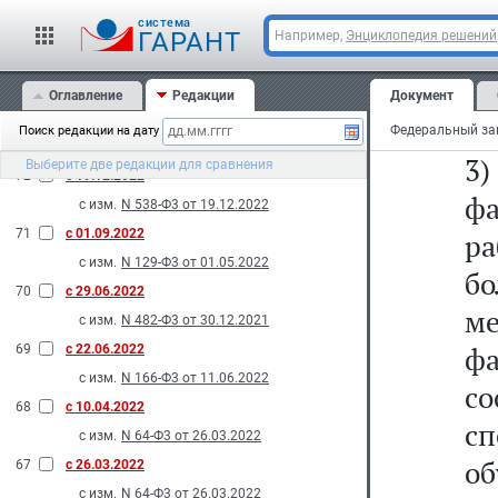
це
73
с 01.01.2023
cистема
с изм.
N 275-Ф3 от 14.07.2022
(
ГАРАНТ
Например,
Энциклопедия решений
N 317-Ф3 от 14.07.2022
л
N 469-Ф3 от 05.12.2022
Оглавление
Редакции
Документ
фа
N 569-Ф3 от 28.12.2022
Поиск редакции на дату
2022
3)
Выберите две редакции для сравнения
72
с 19.12.2022
ф
с изм.
N 538-Ф3 от 19.12.2022
71
с 01.09.2022
р
с изм.
N 129-Ф3 от 01.05.2022
бо
70
с 29.06.2022
м
с изм.
N 482-Ф3 от 30.12.2021
ф
69
с 22.06.2022
с изм.
N 166-Ф3 от 11.06.2022
с
68
с 10.04.2022
с
с изм.
N 64-Ф3 от 26.03.2022
о
67
с 26.03.2022
с изм.
N 64-Ф3 от 26.03.2022