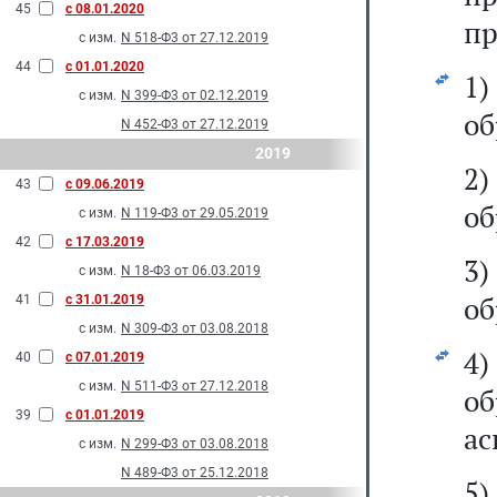
45
с 08.01.2020
пр
с изм.
N 518-Ф3 от 27.12.2019
44
с 01.01.2020
1
с изм.
N 399-Ф3 от 02.12.2019
об
N 452-Ф3 от 27.12.2019
2019
2
43
с 09.06.2019
об
с изм.
N 119-Ф3 от 29.05.2019
42
с 17.03.2019
3
с изм.
N 18-Ф3 от 06.03.2019
об
41
с 31.01.2019
с изм.
N 309-Ф3 от 03.08.2018
4)
40
с 07.01.2019
с изм.
N 511-Ф3 от 27.12.2018
об
39
с 01.01.2019
ас
с изм.
N 299-Ф3 от 03.08.2018
N 489-Ф3 от 25.12.2018
5