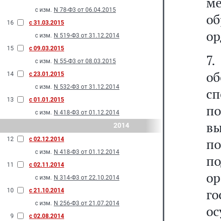
м
с изм.
N 78-Ф3 от 06.04.2015
о
16
с 31.03.2015
ор
с изм.
N 519-Ф3 от 31.12.2014
15
с 09.03.2015
7.
с изм.
N 55-Ф3 от 08.03.2015
о
14
с 23.01.2015
с изм.
N 532-Ф3 от 31.12.2014
с
13
с 01.01.2015
п
с изм.
N 418-Ф3 от 01.12.2014
в
2014
12
с 02.12.2014
по
с изм.
N 418-Ф3 от 01.12.2014
п
11
с 02.11.2014
о
с изм.
N 314-Ф3 от 22.10.2014
г
10
с 21.10.2014
с изм.
N 256-Ф3 от 21.07.2014
о
9
с 02.08.2014