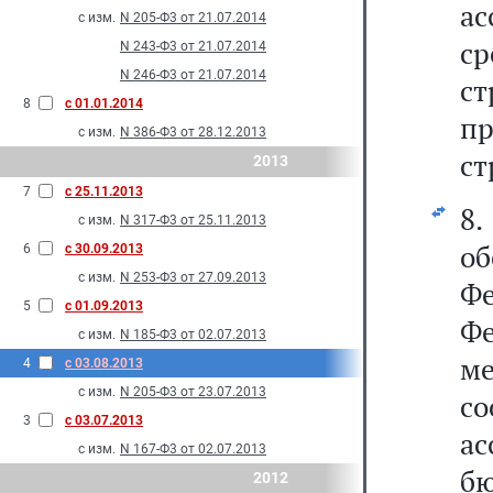
ас
с изм.
N 205-Ф3 от 21.07.2014
с
N 243-Ф3 от 21.07.2014
N 246-Ф3 от 21.07.2014
ст
8
с 01.01.2014
пр
с изм.
N 386-Ф3 от 28.12.2013
ст
2013
7
с 25.11.2013
8.
с изм.
N 317-Ф3 от 25.11.2013
о
6
с 30.09.2013
с изм.
N 253-Ф3 от 27.09.2013
Ф
5
с 01.09.2013
Ф
с изм.
N 185-Ф3 от 02.07.2013
м
4
с 03.08.2013
с изм.
N 205-Ф3 от 23.07.2013
с
3
с 03.07.2013
ас
с изм.
N 167-Ф3 от 02.07.2013
б
2012