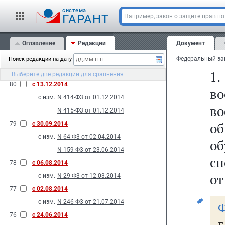
с изм.
N 58-Ф3 от 30.03.2015
Ро
cистема
ГАРАНТ
Например,
закон о защите прав п
82
с 03.01.2015
Ст
с изм.
N 433-Ф3 от 22.12.2014
Оглавление
Редакции
Документ
81
с 01.01.2015
п
с изм.
N 431-Ф3 от 22.12.2014
Поиск редакции на дату
2014
1
Выберите две редакции для сравнения
80
с 13.12.2014
во
с изм.
N 414-Ф3 от 01.12.2014
в
N 415-Ф3 от 01.12.2014
о
79
с 30.09.2014
с изм.
N 64-Ф3 от 02.04.2014
о
N 159-Ф3 от 23.06.2014
сп
78
с 06.08.2014
от
с изм.
N 29-Ф3 от 12.03.2014
77
с 02.08.2014
с изм.
N 246-Ф3 от 21.07.2014
Ф
76
с 24.06.2014
г