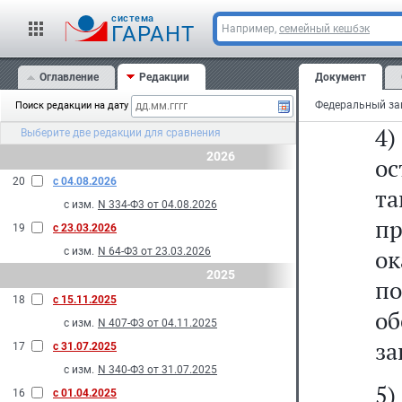
3
cистема
в
ГАРАНТ
Например,
семейный кешбэк
Г
Оглавление
Редакции
Документ
Со
Поиск редакции на дату
4)
Выберите две редакции для сравнения
2026
ос
20
с 04.08.2026
т
с изм.
N 334-Ф3 от 04.08.2026
пр
19
с 23.03.2026
о
с изм.
N 64-Ф3 от 23.03.2026
2025
п
18
с 15.11.2025
о
с изм.
N 407-Ф3 от 04.11.2025
за
17
с 31.07.2025
с изм.
N 340-Ф3 от 31.07.2025
5
16
с 01.04.2025