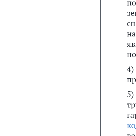
п
зе
сп
н
я
по
4)
пр
5
т
г
ко
во