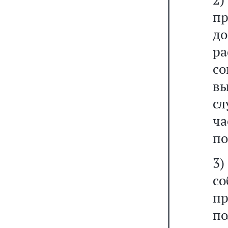
п
д
р
со
в
сл
ч
по
3
со
п
п