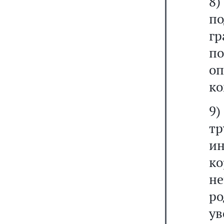
8
п
гр
п
о
ко
9)
тр
и
к
н
ро
у