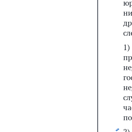
юр
ни
др
сл
1)
пр
н
го
не
сл
ч
по
2)