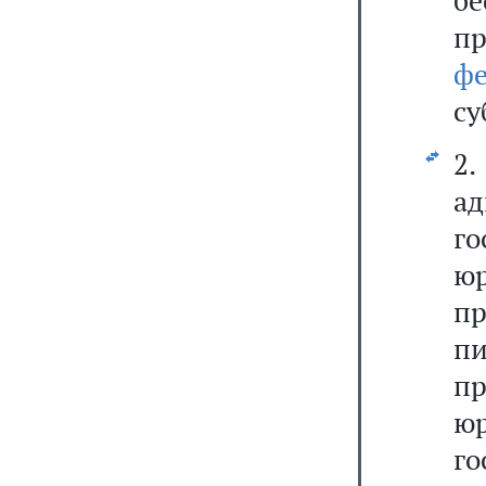
б
пр
ф
су
2.
а
г
ю
пр
п
п
ю
г