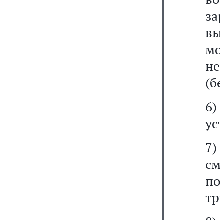
з
в
м
н
(б
6)
ус
7
см
п
тр