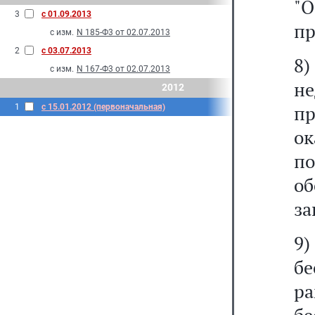
"О
3
с 01.09.2013
пр
с изм.
N 185-Ф3 от 02.07.2013
2
с 03.07.2013
8
с изм.
N 167-Ф3 от 02.07.2013
не
2012
пр
1
с 15.01.2012 (первоначальная)
о
п
о
за
9)
б
р