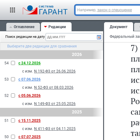
6)
cистема
го
ГАРАНТ
Например,
закон о спецоценке
р
Оглавление
Редакции
Документ
ко
Поиск редакции на дату
7)
Выберите две редакции для сравнения
2026
п
54
с 24.12.2026
п
с изм.
N 192-Ф3 от 26.06.2026
и
53
с 07.06.2026
и
с изм.
N 52-Ф3 от 08.03.2026
52
с 05.06.2026
Ро
с изм.
N 149-Ф3 от 25.05.2026
са
2025
ра
51
с 15.11.2025
с изм.
N 411-Ф3 от 04.11.2025
т
50
с 07.07.2025