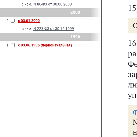
с изм.
N 86-Ф3 от 30.06.2003
15
2000
2
с 03.01.2000
С
с изм.
N 223-Ф3 от 30.12.1999
1996
1
1
с 03.06.1996 (первоначальная)
ра
Ф
з
л
ун
Ф
н