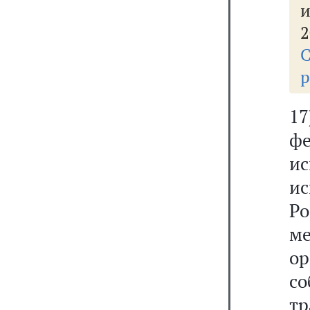
и
2
р
1
ф
и
и
Р
м
о
со
т