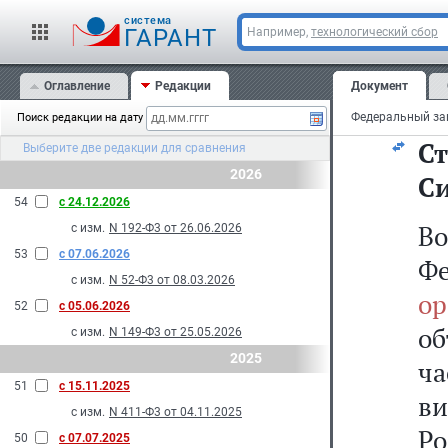
с
cистема
с
ГАРАНТ
Например,
технологический сбор
в
Оглавление
Редакции
Документ
ос
Поиск редакции на дату
Ст
Выберите две редакции для сравнения
2026
Си
54
с 24.12.2026
В
с изм.
N 192-Ф3 от 26.06.2026
53
с 07.06.2026
Ф
с изм.
N 52-Ф3 от 08.03.2026
о
52
с 05.06.2026
о
с изм.
N 149-Ф3 от 25.05.2026
2025
ча
51
с 15.11.2025
в
с изм.
N 411-Ф3 от 04.11.2025
Р
50
с 07.07.2025