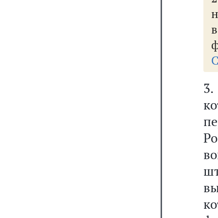
н
в
ф
С
3
ко
п
Ро
в
шт
вы
к