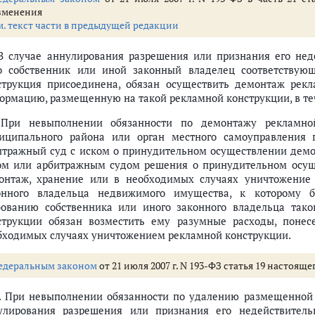
зменения
м. текст части в предыдущей редакции
 В случае аннулирования разрешения или признания его не
о собственник или иной законный владелец соответствую
струкция присоединена, обязан осуществить демонтаж рек
ормацию, размещенную на такой рекламной конструкции, в те
 При невыполнении обязанности по демонтажу рекламной
иципального района или орган местного самоуправления г
итражный суд с иском о принудительном осуществлении демо
ом или арбитражным судом решения о принудительном осущ
онтаж, хранение или в необходимых случаях уничтожение 
онного владельца недвижимого имущества, к которому б
бованию собственника или иного законного владельца так
струкции обязан возместить ему разумные расходы, поне
бходимых случаях уничтожением рекламной конструкции.
едеральным законом
от 21 июля 2007 г. N 193-ФЗ статья 19 настоящ
1. При невыполнении обязанности по удалению размещенной
улирования разрешения или признания его недействител