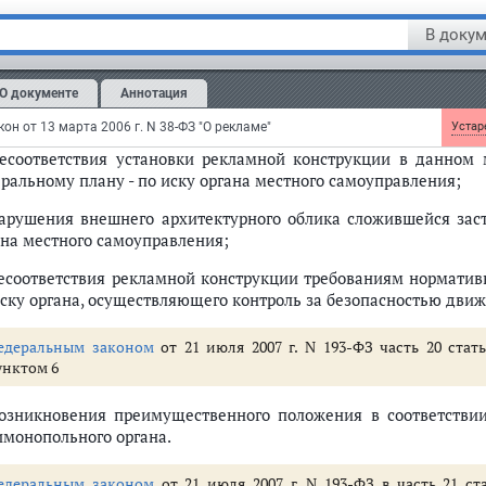
 Разрешение может быть признано недействительным в судебно
В докум
неоднократного или грубого нарушения
рекламораспространи
ламе - по иску
антимонопольного органа
;
О документе
Аннотация
обнаружения несоответствия рекламной конструкции и 
нического регламента - по иску органа, осуществляющего конт
он от 13 марта 2006 г. N 38-ФЗ "О рекламе"
Устаре
несоответствия установки рекламной конструкции в данном 
еральному плану - по иску органа местного самоуправления;
нарушения внешнего архитектурного облика сложившейся заст
ана местного самоуправления;
несоответствия рекламной конструкции требованиям норматив
иску органа, осуществляющего контроль за безопасностью движ
едеральным законом
от 21 июля 2007 г. N 193-ФЗ часть 20 ста
унктом 6
возникновения преимущественного положения в соответстви
имонопольного органа.
едеральным законом
от 21 июля 2007 г. N 193-ФЗ в часть 21 с