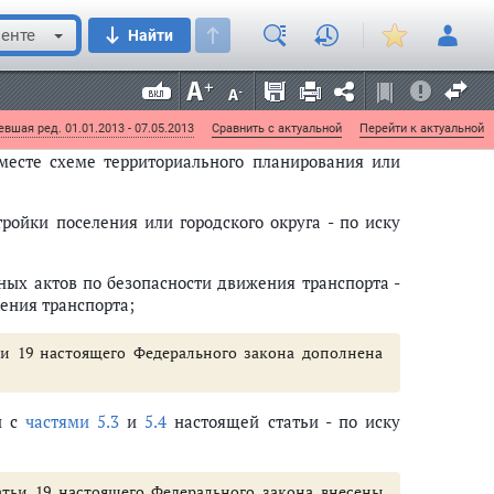
м порядке в случае:
енте
Найти
телем
законодательства Российской Федерации о
ее территориального размещения требованиям
роль за соблюдением технических регламентов;
вшая ред. 01.01.2013 - 07.05.2013
Сравнить с актуальной
Перейти к актуальной
месте схеме территориального планирования или
ройки поселения или городского округа - по иску
ных актов по безопасности движения транспорта -
ения транспорта;
тьи 19 настоящего Федерального закона дополнена
и с
частями 5.3
и
5.4
настоящей статьи - по иску
татьи 19 настоящего Федерального закона внесены