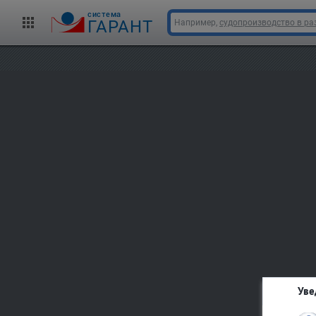
cистема
ГАРАНТ
Например,
судопроизводство в ра
Уве