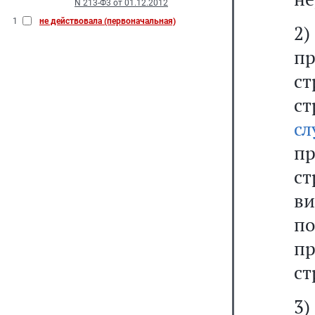
N 213-Ф3 от 01.12.2012
1
не действовала (первоначальная)
2
пр
с
с
сл
пр
ст
ви
п
пр
ст
3)