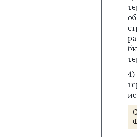
т
о
с
ра
бю
те
4
те
ис
Ф