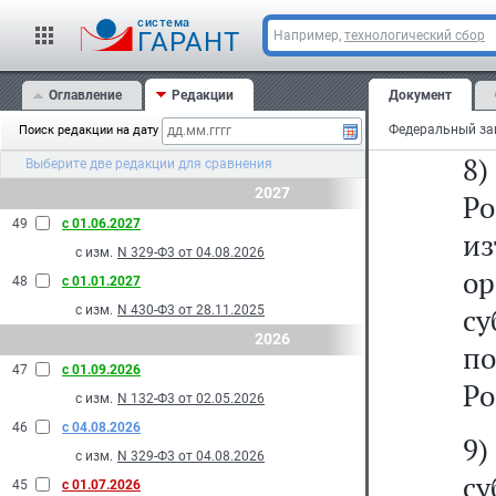
7
cистема
п
ГАРАНТ
Например,
технологический сбор
о
Оглавление
Редакции
Документ
ст
Поиск редакции на дату
8)
Выберите две редакции для сравнения
2027
Ро
49
с 01.06.2027
из
с изм.
N 329-Ф3 от 04.08.2026
о
48
с 01.01.2027
с
с изм.
N 430-Ф3 от 28.11.2025
2026
по
47
с 01.09.2026
Ро
с изм.
N 132-Ф3 от 02.05.2026
46
с 04.08.2026
9)
с изм.
N 329-Ф3 от 04.08.2026
су
45
с 01.07.2026