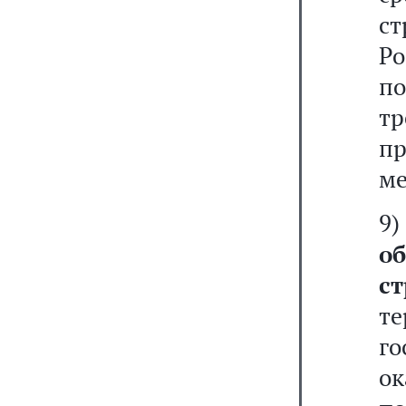
с
Р
п
т
п
ме
о
ст
т
го
о