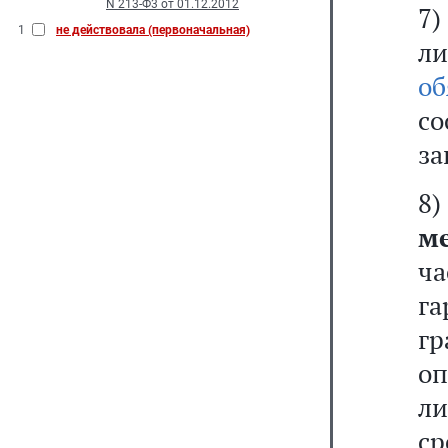
N 213-Ф3 от 01.12.2012
7
1
не действовала (первоначальная)
л
об
со
за
8
м
ч
г
г
о
ли
с