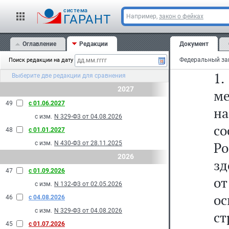
cистема
С
ГАРАНТ
Например,
закон о фейках
о
Оглавление
Редакции
Документ
ст
Поиск редакции на дату
1.
Выберите две редакции для сравнения
2027
ме
49
с 01.06.2027
н
с изм.
N 329-Ф3 от 04.08.2026
с
48
с 01.01.2027
Р
с изм.
N 430-Ф3 от 28.11.2025
2026
зд
47
с 01.09.2026
о
с изм.
N 132-Ф3 от 02.05.2026
о
46
с 04.08.2026
с изм.
N 329-Ф3 от 04.08.2026
ст
45
с 01.07.2026