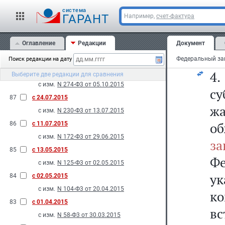
С
90
с 03.07.2016
cистема
в
ГАРАНТ
Например,
счет-фактура
с изм.
N 227-Ф3 от 03.07.2016
ор
89
с 26.02.2016
Оглавление
Редакции
Документ
с изм.
N 20-Ф3 от 15.02.2016
бу
2015
Поиск редакции на дату
88
с 06.10.2015
4
Выберите две редакции для сравнения
с изм.
N 274-Ф3 от 05.10.2015
с
87
с 24.07.2015
ж
с изм.
N 230-Ф3 от 13.07.2015
об
86
с 11.07.2015
с изм.
N 172-Ф3 от 29.06.2015
за
85
с 13.05.2015
Фе
с изм.
N 125-Ф3 от 02.05.2015
ук
84
с 02.05.2015
с изм.
N 104-Ф3 от 20.04.2015
к
83
с 01.04.2015
в
с изм.
N 58-Ф3 от 30.03.2015