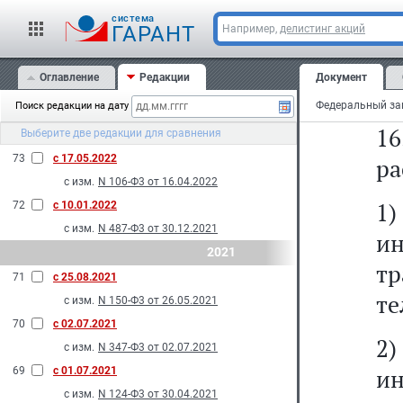
р
N 232-Ф3 от 28.06.2022
cистема
тр
ГАРАНТ
Например,
делистинг акций
N 326-Ф3 от 14.07.2022
з
75
с 27.08.2022
Оглавление
Редакции
Документ
со
с изм.
N 150-Ф3 от 28.05.2022
Поиск редакции на дату
74
с 14.07.2022
1
Выберите две редакции для сравнения
с изм.
N 286-Ф3 от 14.07.2022
73
с 17.05.2022
ра
с изм.
N 106-Ф3 от 16.04.2022
1
72
с 10.01.2022
с изм.
N 487-Ф3 от 30.12.2021
и
2021
т
71
с 25.08.2021
те
с изм.
N 150-Ф3 от 26.05.2021
70
с 02.07.2021
2
с изм.
N 347-Ф3 от 02.07.2021
ин
69
с 01.07.2021
с изм.
N 124-Ф3 от 30.04.2021