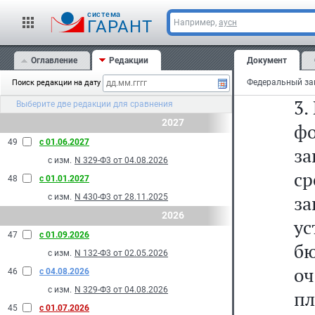
зд
cистема
ГАРАНТ
Например,
аусн
3
Оглавление
Редакции
Документ
уп
Поиск редакции на дату
3.
Выберите две редакции для сравнения
2027
фо
49
с 01.06.2027
з
с изм.
N 329-Ф3 от 04.08.2026
с
48
с 01.01.2027
з
с изм.
N 430-Ф3 от 28.11.2025
2026
ус
47
с 01.09.2026
б
с изм.
N 132-Ф3 от 02.05.2026
о
46
с 04.08.2026
с изм.
N 329-Ф3 от 04.08.2026
п
45
с 01.07.2026