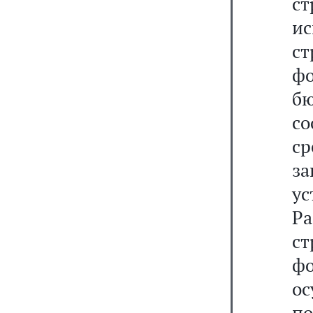
с
ис
с
ф
б
со
с
з
у
Р
с
ф
ос
п