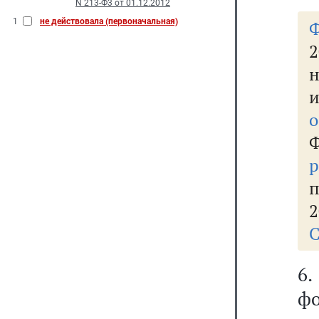
N 213-Ф3 от 01.12.2012
1
не действовала (первоначальная)
2
н
о
р
п
2
С
6.
ф