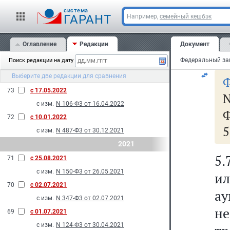
к
N 232-Ф3 от 28.06.2022
cистема
ко
ГАРАНТ
Например,
семейный кешбэк
N 326-Ф3 от 14.07.2022
ср
75
с 27.08.2022
Оглавление
Редакции
Документ
эк
с изм.
N 150-Ф3 от 28.05.2022
Поиск редакции на дату
74
с 14.07.2022
Выберите две редакции для сравнения
с изм.
N 286-Ф3 от 14.07.2022
Ф
73
с 17.05.2022
с изм.
N 106-Ф3 от 16.04.2022
Ф
72
с 10.01.2022
5
с изм.
N 487-Ф3 от 30.12.2021
2021
5.
71
с 25.08.2021
с изм.
N 150-Ф3 от 26.05.2021
ил
70
с 02.07.2021
а
с изм.
N 347-Ф3 от 02.07.2021
н
69
с 01.07.2021
с изм.
N 124-Ф3 от 30.04.2021