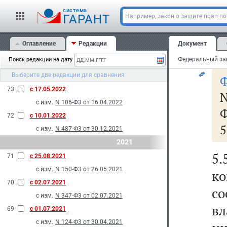
ст
N 232-Ф3 от 28.06.2022
cистема
ин
ГАРАНТ
Например,
закон о защите прав п
N 326-Ф3 от 14.07.2022
те
75
с 27.08.2022
Оглавление
Редакции
Документ
бо
с изм.
N 150-Ф3 от 28.05.2022
Поиск редакции на дату
74
с 14.07.2022
Выберите две редакции для сравнения
с изм.
N 286-Ф3 от 14.07.2022
Ф
73
с 17.05.2022
с изм.
N 106-Ф3 от 16.04.2022
Ф
72
с 10.01.2022
5
с изм.
N 487-Ф3 от 30.12.2021
2021
5.
71
с 25.08.2021
с изм.
N 150-Ф3 от 26.05.2021
ко
70
с 02.07.2021
со
с изм.
N 347-Ф3 от 02.07.2021
вл
69
с 01.07.2021
с изм.
N 124-Ф3 от 30.04.2021