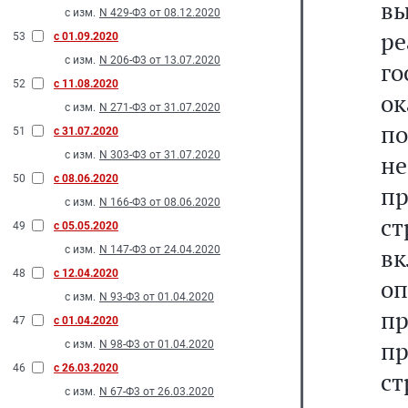
вы
с изм.
N 429-Ф3 от 08.12.2020
ре
53
с 01.09.2020
с изм.
N 206-Ф3 от 13.07.2020
го
52
с 11.08.2020
о
с изм.
N 271-Ф3 от 31.07.2020
по
51
с 31.07.2020
с изм.
N 303-Ф3 от 31.07.2020
н
50
с 08.06.2020
пр
с изм.
N 166-Ф3 от 08.06.2020
с
49
с 05.05.2020
в
с изм.
N 147-Ф3 от 24.04.2020
48
с 12.04.2020
о
с изм.
N 93-Ф3 от 01.04.2020
п
47
с 01.04.2020
пр
с изм.
N 98-Ф3 от 01.04.2020
46
с 26.03.2020
ст
с изм.
N 67-Ф3 от 26.03.2020