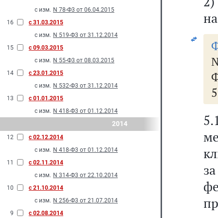
2)
с изм.
N 78-Ф3 от 06.04.2015
на
16
с 31.03.2015
с изм.
N 519-Ф3 от 31.12.2014
Ф
15
с 09.03.2015
с изм.
N 55-Ф3 от 08.03.2015
Ф
14
с 23.01.2015
с изм.
N 532-Ф3 от 31.12.2014
5
13
с 01.01.2015
с изм.
N 418-Ф3 от 01.12.2014
5.
2014
м
12
с 02.12.2014
кл
с изм.
N 418-Ф3 от 01.12.2014
11
с 02.11.2014
з
с изм.
N 314-Ф3 от 22.10.2014
ф
10
с 21.10.2014
пр
с изм.
N 256-Ф3 от 21.07.2014
9
с 02.08.2014