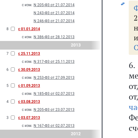
с изм.
N 205-Ф3 от 21.07.2014
N 243-Ф3 от 21.07.2014
2
N 246-Ф3 от 21.07.2014
н
8
с 01.01.2014
и
с изм.
N 386-Ф3 от 28.12.2013
2013
С
7
с 25.11.2013
с изм.
N 317-Ф3 от 25.11.2013
6
6
с 30.09.2013
м
с изм.
N 253-Ф3 от 27.09.2013
о
5
с 01.09.2013
о
с изм.
N 185-Ф3 от 02.07.2013
4
с 03.08.2013
ч
с изм.
N 205-Ф3 от 23.07.2013
Фе
3
с 03.07.2013
сч
с изм.
N 167-Ф3 от 02.07.2013
2012