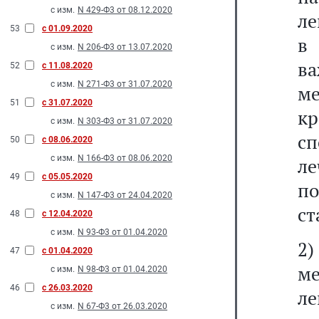
с изм.
N 429-Ф3 от 08.12.2020
ле
53
с 01.09.2020
в
с изм.
N 206-Ф3 от 13.07.2020
ва
52
с 11.08.2020
с изм.
N 271-Ф3 от 31.07.2020
м
51
с 31.07.2020
кр
с изм.
N 303-Ф3 от 31.07.2020
с
50
с 08.06.2020
с изм.
N 166-Ф3 от 08.06.2020
л
49
с 05.05.2020
п
с изм.
N 147-Ф3 от 24.04.2020
ст
48
с 12.04.2020
с изм.
N 93-Ф3 от 01.04.2020
2
47
с 01.04.2020
м
с изм.
N 98-Ф3 от 01.04.2020
46
с 26.03.2020
ле
с изм.
N 67-Ф3 от 26.03.2020