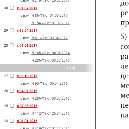
до
с изм.
N 216-Ф3 от 29.07.2017
30
с 01.07.2017
ре
с изм.
N 86-Ф3 от 01.05.2017
пр
N 154-Ф3 от 01.07.2017
29
с 15.04.2017
5
с изм.
N 61-Ф3 от 03.04.2017
с
28
с 01.01.2017
с изм.
N 145-Ф3 от 04.06.2014
ра
N 286-Ф3 от 03.07.2016
л
2016
ц
27
с 03.10.2016
м
с изм.
N 93-Ф3 от 05.04.2016
26
с 04.07.2016
м
с изм.
N 286-Ф3 от 03.07.2016
н
25
с 07.05.2016
па
с изм.
N 112-Ф3 от 26.04.2016
24
с 01.01.2016
-
с изм.
N 419-Ф3 от 01.12.2014