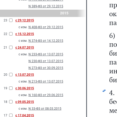
пр
N 389-Ф3 от 29.12.2015
о
2015
па
23
с 29.12.2015
с изм.
N 408-Ф3 от 29.12.2015
6)
22
с 15.12.2015
с изм.
N 374-Ф3 от 14.12.2015
п
21
с 24.07.2015
б
с изм.
N 233-Ф3 от 13.07.2015
п
N 230-Ф3 от 13.07.2015
N 273-Ф3 от 30.09.2015
и
20
с 13.07.2015
би
с изм.
N 213-Ф3 от 13.07.2015
19
с 30.06.2015
4
с изм.
N 160-Ф3 от 29.06.2015
б
18
с 09.05.2015
м
с изм.
N 33-Ф3 от 08.03.2015
17
с 17.04.2015