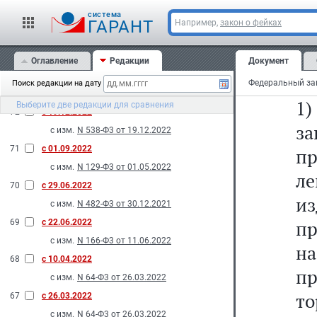
73
с 01.01.2023
cистема
с изм.
N 275-Ф3 от 14.07.2022
1
ГАРАНТ
Например,
закон о фейках
N 317-Ф3 от 14.07.2022
ру
N 469-Ф3 от 05.12.2022
Оглавление
Редакции
Документ
не
N 569-Ф3 от 28.12.2022
Поиск редакции на дату
2022
1
Выберите две редакции для сравнения
72
с 19.12.2022
з
с изм.
N 538-Ф3 от 19.12.2022
71
с 01.09.2022
п
с изм.
N 129-Ф3 от 01.05.2022
ле
70
с 29.06.2022
и
с изм.
N 482-Ф3 от 30.12.2021
п
69
с 22.06.2022
с изм.
N 166-Ф3 от 11.06.2022
н
68
с 10.04.2022
п
с изм.
N 64-Ф3 от 26.03.2022
то
67
с 26.03.2022
с изм.
N 64-Ф3 от 26.03.2022