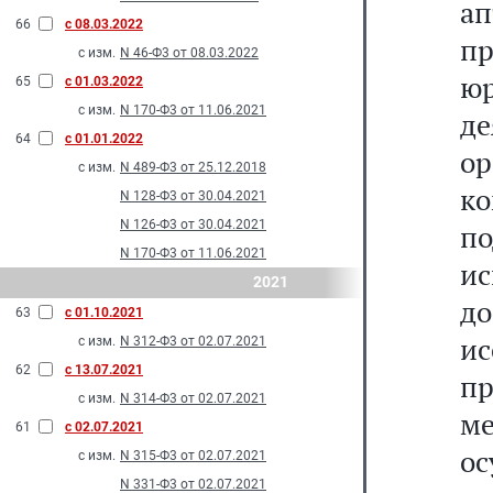
а
66
с 08.03.2022
п
с изм.
N 46-Ф3 от 08.03.2022
юр
65
с 01.03.2022
с изм.
N 170-Ф3 от 11.06.2021
д
64
с 01.01.2022
ор
с изм.
N 489-Ф3 от 25.12.2018
к
N 128-Ф3 от 30.04.2021
N 126-Ф3 от 30.04.2021
п
N 170-Ф3 от 11.06.2021
и
2021
до
63
с 01.10.2021
и
с изм.
N 312-Ф3 от 02.07.2021
62
с 13.07.2021
п
с изм.
N 314-Ф3 от 02.07.2021
м
61
с 02.07.2021
о
с изм.
N 315-Ф3 от 02.07.2021
N 331-Ф3 от 02.07.2021