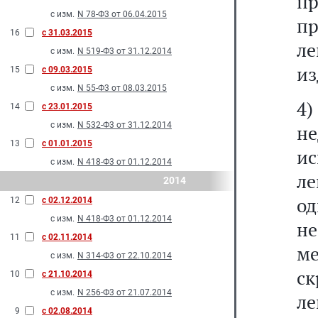
пр
с изм.
N 78-Ф3 от 06.04.2015
п
16
с 31.03.2015
ле
с изм.
N 519-Ф3 от 31.12.2014
из
15
с 09.03.2015
с изм.
N 55-Ф3 от 08.03.2015
4
14
с 23.01.2015
с изм.
N 532-Ф3 от 31.12.2014
н
13
с 01.01.2015
и
с изм.
N 418-Ф3 от 01.12.2014
л
2014
о
12
с 02.12.2014
с изм.
N 418-Ф3 от 01.12.2014
н
11
с 02.11.2014
м
с изм.
N 314-Ф3 от 22.10.2014
с
10
с 21.10.2014
с изм.
N 256-Ф3 от 21.07.2014
л
9
с 02.08.2014