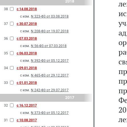
2018
ле
38
с 14.08.2018
и
с изм.
N 323-Ф3 от 03.08.2018
у
37
с 30.07.2018
а
с изм.
N 208-Ф3 от 19.07.2018
36
с 07.03.2018
ор
с изм.
N 56-Ф3 от 07.03.2018
р
35
с 06.03.2018
с
с изм.
N 392-Ф3 от 05.12.2017
34
с 09.01.2018
п
с изм.
N 465-Ф3 от 29.12.2017
п
33
с 01.01.2018
п
с изм.
N 242-Ф3 от 29.07.2017
2017
Ф
32
с 16.12.2017
2
с изм.
N 373-Ф3 от 05.12.2017
л
31
с 10.08.2017