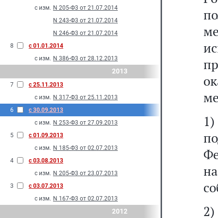
с изм.
N 205-Ф3 от 21.07.2014
п
N 243-Ф3 от 21.07.2014
м
N 246-Ф3 от 21.07.2014
и
8
с 01.01.2014
с изм.
N 386-Ф3 от 28.12.2013
пр
2013
о
7
с 25.11.2013
ме
с изм.
N 317-Ф3 от 25.11.2013
6
с 30.09.2013
1
с изм.
N 253-Ф3 от 27.09.2013
по
5
с 01.09.2013
с изм.
N 185-Ф3 от 02.07.2013
Фе
4
с 03.08.2013
на
с изм.
N 205-Ф3 от 23.07.2013
со
3
с 03.07.2013
с изм.
N 167-Ф3 от 02.07.2013
2
2012