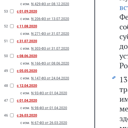
с изм.
N 429-Ф3 от 08.12.2020
в
53
с 01.09.2020
Ф
с изм.
N 206-Ф3 от 13.07.2020
с
52
с 11.08.2020
су
с изм.
N 271-Ф3 от 31.07.2020
51
с 31.07.2020
д
с изм.
N 303-Ф3 от 31.07.2020
у
50
с 08.06.2020
Ро
с изм.
N 166-Ф3 от 08.06.2020
49
с 05.05.2020
13
с изм.
N 147-Ф3 от 24.04.2020
48
с 12.04.2020
т
с изм.
N 93-Ф3 от 01.04.2020
и
47
с 01.04.2020
ме
с изм.
N 98-Ф3 от 01.04.2020
46
с 26.03.2020
з
с изм.
N 67-Ф3 от 26.03.2020