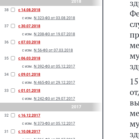
зд
2018
38
с 14.08.2018
Фе
с изм.
N 323-Ф3 от 03.08.2018
с
37
с 30.07.2018
пр
с изм.
N 208-Ф3 от 19.07.2018
м
36
с 07.03.2018
с изм.
N 56-Ф3 от 07.03.2018
м
35
с 06.03.2018
зд
с изм.
N 392-Ф3 от 05.12.2017
34
с 09.01.2018
1
с изм.
N 465-Ф3 от 29.12.2017
о
33
с 01.01.2018
с изм.
N 242-Ф3 от 29.07.2017
в
2017
м
32
с 16.12.2017
м
с изм.
N 373-Ф3 от 05.12.2017
з
31
с 10.08.2017