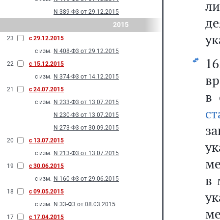
л
N 389-Ф3 от 29.12.2015
де
2015
ук
23
с 29.12.2015
с изм.
N 408-Ф3 от 29.12.2015
1
22
с 15.12.2015
вр
с изм.
N 374-Ф3 от 14.12.2015
21
с 24.07.2015
в 
с изм.
N 233-Ф3 от 13.07.2015
с
N 230-Ф3 от 13.07.2015
з
N 273-Ф3 от 30.09.2015
20
с 13.07.2015
ук
с изм.
N 213-Ф3 от 13.07.2015
ме
19
с 30.06.2015
в 
с изм.
N 160-Ф3 от 29.06.2015
18
с 09.05.2015
у
с изм.
N 33-Ф3 от 08.03.2015
м
17
с 17.04.2015