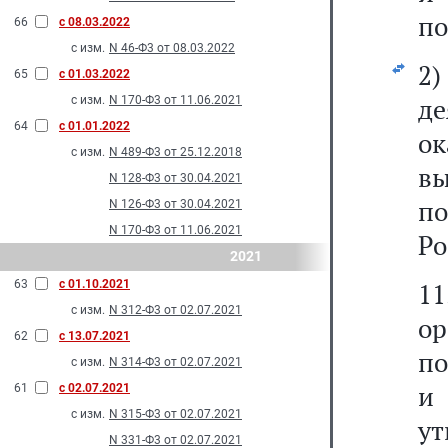
п
66
с 08.03.2022
с изм.
N 46-Ф3 от 08.03.2022
2
65
с 01.03.2022
д
с изм.
N 170-Ф3 от 11.06.2021
64
с 01.01.2022
о
с изм.
N 489-Ф3 от 25.12.2018
в
N 128-Ф3 от 30.04.2021
п
N 126-Ф3 от 30.04.2021
N 170-Ф3 от 11.06.2021
Ро
2021
63
с 01.10.2021
11
с изм.
N 312-Ф3 от 02.07.2021
о
62
с 13.07.2021
по
с изм.
N 314-Ф3 от 02.07.2021
и
61
с 02.07.2021
с изм.
N 315-Ф3 от 02.07.2021
у
N 331-Ф3 от 02.07.2021