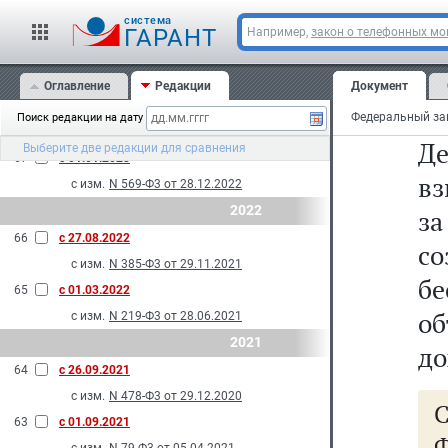
и
с изм.
N 108-Ф3 от 29.05.2024
cистема
69
с 01.01.2024
о
ГАРАНТ
Например,
закон о телефонных м
с изм.
N 293-Ф3 от 10.07.2023
за
2023
Оглавление
Редакции
Документ
Фе
68
с 01.09.2023
Поиск редакции на дату
с изм.
N 137-Ф3 от 28.04.2023
Д
Выберите две редакции для сравнения
67
с 01.01.2023
в
с изм.
N 569-Ф3 от 28.12.2022
2022
за
66
с 27.08.2022
с
с изм.
N 385-Ф3 от 29.11.2021
бе
65
с 01.03.2022
об
с изм.
N 219-Ф3 от 28.06.2021
2021
до
64
с 26.09.2021
с изм.
N 478-Ф3 от 29.12.2020
63
с 01.09.2021
Ф