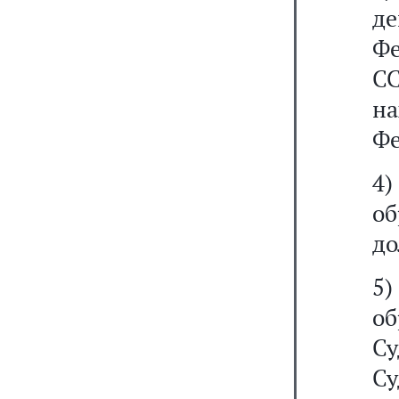
д
Ф
СС
на
Фе
4)
о
до
5)
о
Су
Су