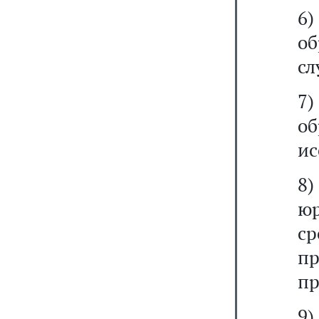
6)
об
сл
7)
о
ис
8
юр
ср
пр
пр
9)