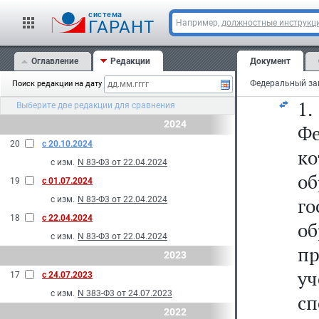
С
cистема
ГАРАНТ
Например,
должностные инструкц
С
Оглавление
Редакции
Документ
ад
Поиск редакции на дату
1
Выберите две редакции для сравнения
2024
Ф
20
с 20.10.2024
к
с изм.
N 83-Ф3 от 22.04.2024
о
19
с 01.07.2024
г
с изм.
N 83-Ф3 от 22.04.2024
18
с 22.04.2024
о
с изм.
N 83-Ф3 от 22.04.2024
пр
2023
у
17
с 24.07.2023
с изм.
N 383-Ф3 от 24.07.2023
сп
2022