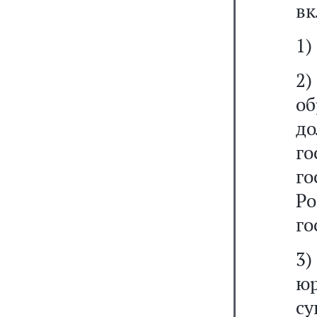
вк
1)
2)
о
д
г
г
Р
го
3
юр
с