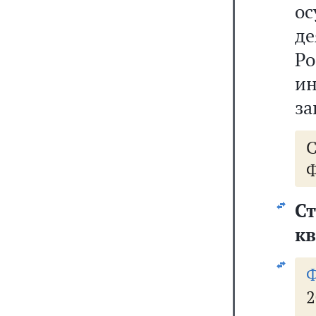
о
д
Ро
и
за
Ф
к