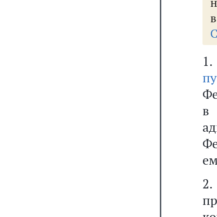
н
в
С
1
п
Фе
в
ад
Фе
ем
2
п
к