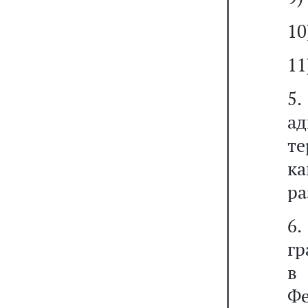
10
11
5
а
те
к
ра
6
гр
в
Ф