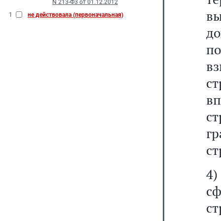
N 213-Ф3 от 01.12.2012
в
1
не действовала (первоначальная)
до
п
вз
ст
в
с
г
ст
4)
с
ст