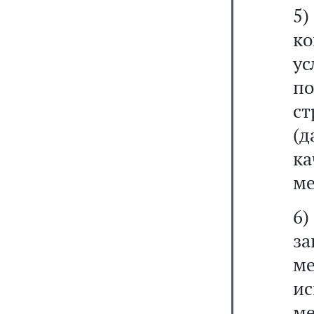
5)
ко
у
по
с
(д
к
ме
6)
з
м
ис
ме