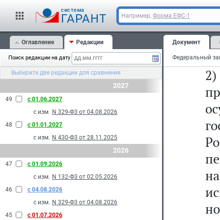
о
cистема
г
ГАРАНТ
Например,
Форма ЕФС-1
Р
Оглавление
Редакции
Документ
по
Поиск редакции на дату
2)
Выберите две редакции для сравнения
2027
п
49
с 01.06.2027
о
с изм.
N 329-Ф3 от 04.08.2026
г
48
с 01.01.2027
Р
с изм.
N 430-Ф3 от 28.11.2025
2026
п
47
с 01.09.2026
н
с изм.
N 132-Ф3 от 02.05.2026
и
46
с 04.08.2026
с изм.
N 329-Ф3 от 04.08.2026
н
45
с 01.07.2026