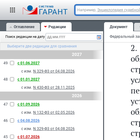
ст
cистема
с
ГАРАНТ
Например,
Энциклопедия судебной
б
Оглавление
Редакции
Документ
ме
Поиск редакции на дату
2
Выберите две редакции для сравнения
2027
о
49
с 01.06.2027
с
с изм.
N 329-Ф3 от 04.08.2026
ус
48
с 01.01.2027
п
с изм.
N 430-Ф3 от 28.11.2025
2026
у
47
с 01.09.2026
о
с изм.
N 132-Ф3 от 02.05.2026
с
46
с 04.08.2026
с изм.
N 329-Ф3 от 04.08.2026
ст
45
с 01.07.2026