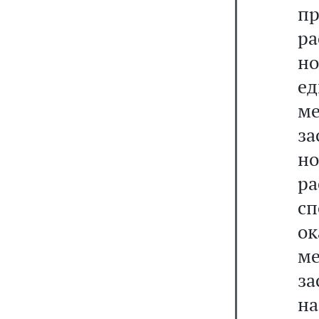
пр
ра
н
е
ме
з
но
ра
с
о
м
за
на