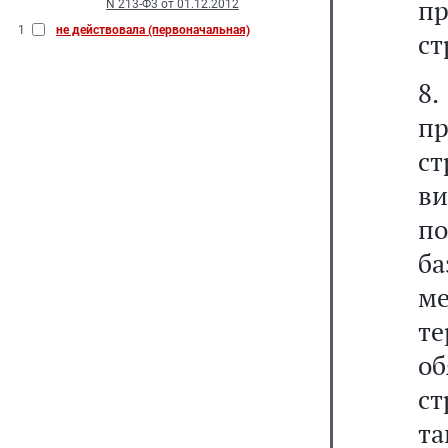
пр
N 213-Ф3 от 01.12.2012
1
не действовала (первоначальная)
ст
8.
пр
ст
ви
по
б
м
т
о
с
т