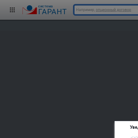
cистема
ГАРАНТ
Например,
опционный договор
Уве