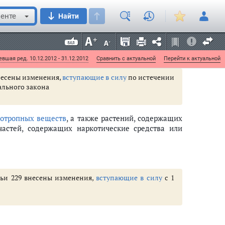
ого Федерального закона
енте
Найти
редств или психотропных веществ, а также
опные вещества, либо их частей, содержащих
вшая ред. 10.12.2012 - 31.12.2012
Сравнить с актуальной
Перейти к актуальной
 внесены изменения,
вступающие в силу
по истечении
ального закона
отропных веществ
, а также растений, содержащих
частей, содержащих наркотические средства или
атьи 229 внесены изменения,
вступающие в силу
с 1