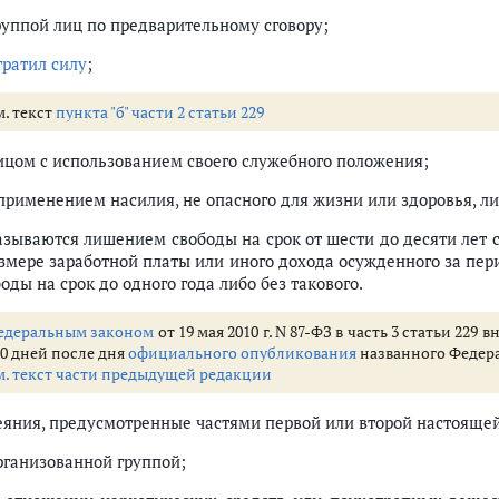
группой лиц по предварительному сговору;
тратил силу
;
м. текст
пункта "б" части 2 статьи 229
лицом с использованием своего служебного положения;
 применением насилия, не опасного для жизни или здоровья, ли
азываются лишением свободы на срок от шести до десяти лет 
азмере заработной платы или иного дохода осужденного за пери
оды на срок до одного года либо без такового.
едеральным законом
от 19 мая 2010 г. N 87-ФЗ в часть 3 статьи 229
80 дней после дня
официального опубликования
названного Федер
м. текст части предыдущей редакции
Деяния, предусмотренные частями первой или второй настоящей
организованной группой;