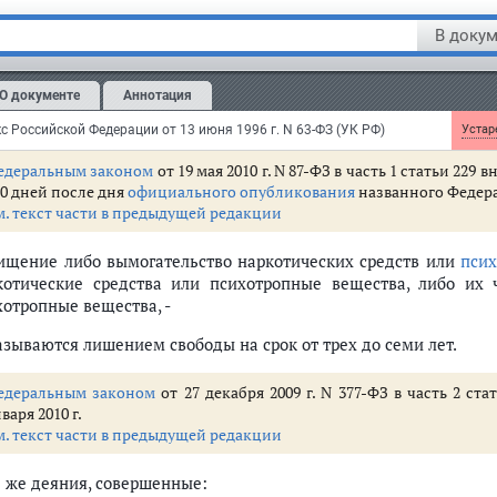
стечении 180 дней после дня
официального опубликования
названн
м. текст наименования в предыдущей редакции
В докум
тья 229.
Хищение либо вымогательство наркотических с
О документе
Аннотация
тений, содержащих наркотические средства или психотр
котические средства или психотропные вещества
с Российской Федерации от 13 июня 1996 г. N 63-ФЗ (УК РФ)
Устаре
едеральным законом
от 19 мая 2010 г. N 87-ФЗ в часть 1 статьи 229
80 дней после дня
официального опубликования
названного Федер
м. текст части в предыдущей редакции
Хищение либо вымогательство наркотических средств или
псих
котические средства или психотропные вещества, либо их 
хотропные вещества, -
азываются лишением свободы на срок от трех до семи лет.
едеральным законом
от 27 декабря 2009 г. N 377-ФЗ в часть 2 ст
варя 2010 г.
м. текст части в предыдущей редакции
е же деяния, совершенные: