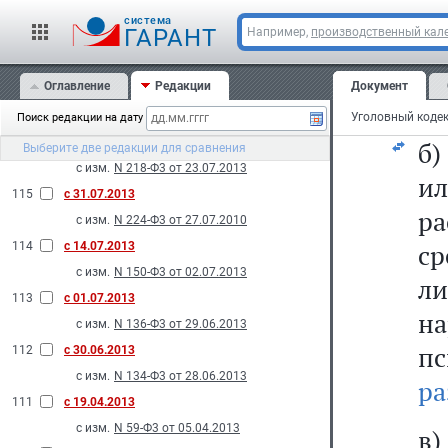
пе
с изм.
N 270-Ф3 от 21.10.2013
cистема
ГАРАНТ
Например,
производственный кале
118
с 01.09.2013
ес
с изм.
N 185-Ф3 от 02.07.2013
Оглавление
Редакции
Документ
117
с 24.08.2013
а)
с изм.
N 245-Ф3 от 23.07.2013
Поиск редакции на дату
116
с 03.08.2013
б)
Выберите две редакции для сравнения
с изм.
N 218-Ф3 от 23.07.2013
и
115
с 31.07.2013
р
с изм.
N 224-Ф3 от 27.07.2010
ср
114
с 14.07.2013
с изм.
N 150-Ф3 от 02.07.2013
л
113
с 01.07.2013
н
с изм.
N 136-Ф3 от 29.06.2013
п
112
с 30.06.2013
с изм.
N 134-Ф3 от 28.06.2013
ра
111
с 19.04.2013
с изм.
N 59-Ф3 от 05.04.2013
в)