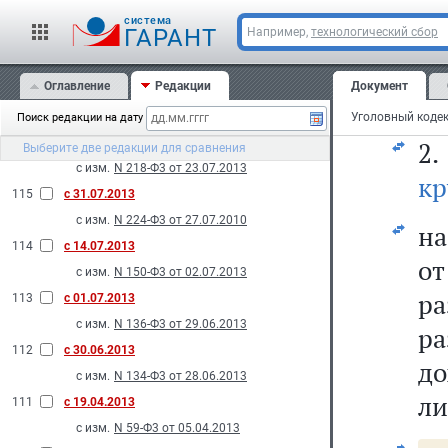
ис
с изм.
N 270-Ф3 от 21.10.2013
cистема
дв
ГАРАНТ
Например,
технологический сбор
118
с 01.09.2013
ср
с изм.
N 185-Ф3 от 02.07.2013
Оглавление
Редакции
Документ
117
с 24.08.2013
на
с изм.
N 245-Ф3 от 23.07.2013
Поиск редакции на дату
116
с 03.08.2013
2.
Выберите две редакции для сравнения
с изм.
N 218-Ф3 от 23.07.2013
кр
115
с 31.07.2013
с изм.
N 224-Ф3 от 27.07.2010
на
114
с 14.07.2013
о
с изм.
N 150-Ф3 от 02.07.2013
ра
113
с 01.07.2013
с изм.
N 136-Ф3 от 29.06.2013
р
112
с 30.06.2013
до
с изм.
N 134-Ф3 от 28.06.2013
ли
111
с 19.04.2013
с изм.
N 59-Ф3 от 05.04.2013