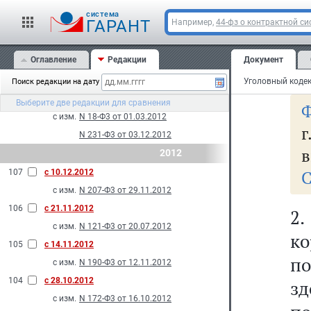
пр
с изм.
N 59-Ф3 от 05.04.2013
cистема
и
ГАРАНТ
Например,
44-фз о контрактной си
110
с 15.03.2013
де
с изм.
N 23-Ф3 от 04.03.2013
Оглавление
Редакции
Документ
109
с 11.01.2013
бе
с изм.
N 306-Ф3 от 30.12.2012
Поиск редакции на дату
108
с 01.01.2013
Выберите две редакции для сравнения
Ф
с изм.
N 18-Ф3 от 01.03.2012
г
N 231-Ф3 от 03.12.2012
в
2012
С
107
с 10.12.2012
с изм.
N 207-Ф3 от 29.11.2012
106
с 21.11.2012
2
с изм.
N 121-Ф3 от 20.07.2012
ко
105
с 14.11.2012
п
с изм.
N 190-Ф3 от 12.11.2012
104
с 28.10.2012
з
с изм.
N 172-Ф3 от 16.10.2012