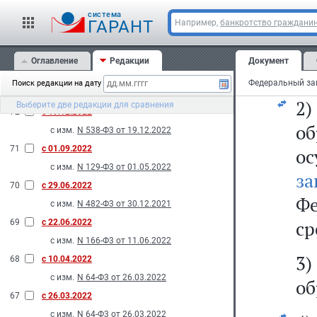
73
с 01.01.2023
вк
cистема
с изм.
N 275-Ф3 от 14.07.2022
ГАРАНТ
Например,
банкротство граждани
N 317-Ф3 от 14.07.2022
1)
N 469-Ф3 от 05.12.2022
Оглавление
Редакции
Документ
ме
N 569-Ф3 от 28.12.2022
Поиск редакции на дату
2022
2)
Выберите две редакции для сравнения
72
с 19.12.2022
о
с изм.
N 538-Ф3 от 19.12.2022
71
с 01.09.2022
о
с изм.
N 129-Ф3 от 01.05.2022
за
70
с 29.06.2022
Фе
с изм.
N 482-Ф3 от 30.12.2021
ср
69
с 22.06.2022
с изм.
N 166-Ф3 от 11.06.2022
3
68
с 10.04.2022
с изм.
N 64-Ф3 от 26.03.2022
об
67
с 26.03.2022
с изм.
N 64-Ф3 от 26.03.2022