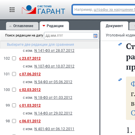
на
с изм.
N 121-Ф3 от 20.07.2012
cистема
ГАРАНТ
Например,
штрафы за нарушение
105
с 14.11.2012
с изм.
N 190-Ф3 от 12.11.2012
Оглавление
Редакции
Документ
к
104
с 28.10.2012
с изм.
N 172-Ф3 от 16.10.2012
Поиск редакции на дату
103
с 10.08.2012
Ст
Выберите две редакции для сравнения
с изм.
N 141-Ф3 от 28.07.2012
р
102
с 23.07.2012
п
с изм.
N 107-Ф3 от 10.07.2012
101
с 07.06.2012
Ф
с изм.
N 54-Ф3 от 05.06.2012
100
с 02.03.2012
г
с изм.
N 18-Ф3 от 01.03.2012
в
99
с 01.03.2012
С
с изм.
N 14-Ф3 от 29.02.2012
98
с 06.01.2012
1
с изм.
N 401-Ф3 от 06.12.2011