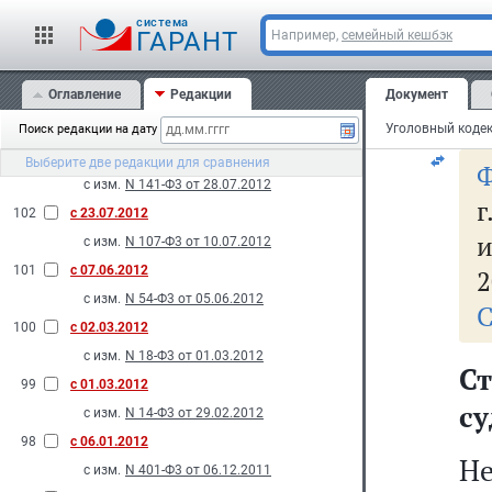
до
с изм.
N 121-Ф3 от 20.07.2012
cистема
ГАРАНТ
Например,
семейный кешбэк
105
с 14.11.2012
с изм.
N 190-Ф3 от 12.11.2012
Оглавление
Редакции
Документ
к
104
с 28.10.2012
с изм.
N 172-Ф3 от 16.10.2012
Поиск редакции на дату
103
с 10.08.2012
Выберите две редакции для сравнения
Ф
с изм.
N 141-Ф3 от 28.07.2012
102
с 23.07.2012
и
с изм.
N 107-Ф3 от 10.07.2012
101
с 07.06.2012
2
с изм.
N 54-Ф3 от 05.06.2012
С
100
с 02.03.2012
с изм.
N 18-Ф3 от 01.03.2012
С
99
с 01.03.2012
с
с изм.
N 14-Ф3 от 29.02.2012
98
с 06.01.2012
Н
с изм.
N 401-Ф3 от 06.12.2011