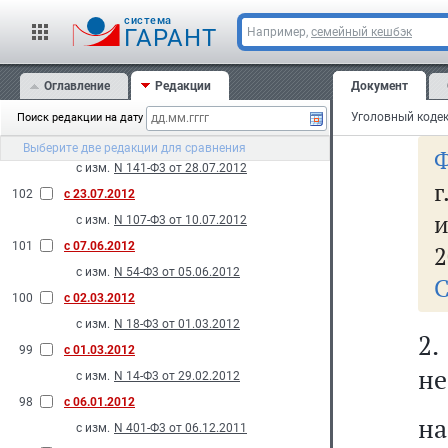
ос
с изм.
N 121-Ф3 от 20.07.2012
cистема
ли
ГАРАНТ
Например,
семейный кешбэк
105
с 14.11.2012
тр
с изм.
N 190-Ф3 от 12.11.2012
Оглавление
Редакции
Документ
104
с 28.10.2012
же
с изм.
N 172-Ф3 от 16.10.2012
Поиск редакции на дату
103
с 10.08.2012
Выберите две редакции для сравнения
Ф
с изм.
N 141-Ф3 от 28.07.2012
г
102
с 23.07.2012
и
с изм.
N 107-Ф3 от 10.07.2012
101
с 07.06.2012
2
с изм.
N 54-Ф3 от 05.06.2012
С
100
с 02.03.2012
с изм.
N 18-Ф3 от 01.03.2012
2
99
с 01.03.2012
не
с изм.
N 14-Ф3 от 29.02.2012
98
с 06.01.2012
на
с изм.
N 401-Ф3 от 06.12.2011