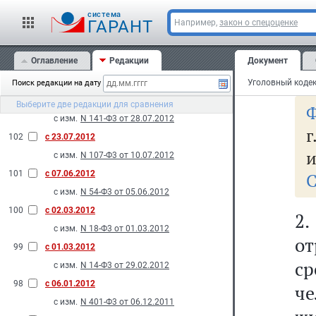
ос
с изм.
N 121-Ф3 от 20.07.2012
cистема
ме
ГАРАНТ
Например,
закон о спецоценке
105
с 14.11.2012
ср
с изм.
N 190-Ф3 от 12.11.2012
Оглавление
Редакции
Документ
104
с 28.10.2012
на
с изм.
N 172-Ф3 от 16.10.2012
Поиск редакции на дату
103
с 10.08.2012
Выберите две редакции для сравнения
Ф
с изм.
N 141-Ф3 от 28.07.2012
г
102
с 23.07.2012
и
с изм.
N 107-Ф3 от 10.07.2012
101
с 07.06.2012
С
с изм.
N 54-Ф3 от 05.06.2012
100
с 02.03.2012
2.
с изм.
N 18-Ф3 от 01.03.2012
от
99
с 01.03.2012
с
с изм.
N 14-Ф3 от 29.02.2012
98
с 06.01.2012
ч
с изм.
N 401-Ф3 от 06.12.2011