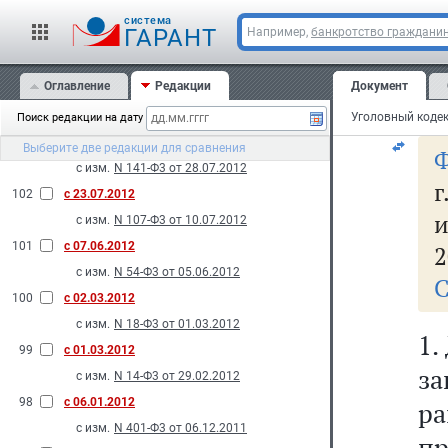
р
с изм.
N 121-Ф3 от 20.07.2012
cистема
ГАРАНТ
Например,
банкротство граждани
105
с 14.11.2012
С
с изм.
N 190-Ф3 от 12.11.2012
Оглавление
Редакции
Документ
104
с 28.10.2012
п
с изм.
N 172-Ф3 от 16.10.2012
Поиск редакции на дату
103
с 10.08.2012
Выберите две редакции для сравнения
Ф
с изм.
N 141-Ф3 от 28.07.2012
г
102
с 23.07.2012
и
с изм.
N 107-Ф3 от 10.07.2012
101
с 07.06.2012
2
с изм.
N 54-Ф3 от 05.06.2012
С
100
с 02.03.2012
с изм.
N 18-Ф3 от 01.03.2012
1.
99
с 01.03.2012
за
с изм.
N 14-Ф3 от 29.02.2012
98
с 06.01.2012
ра
с изм.
N 401-Ф3 от 06.12.2011
п