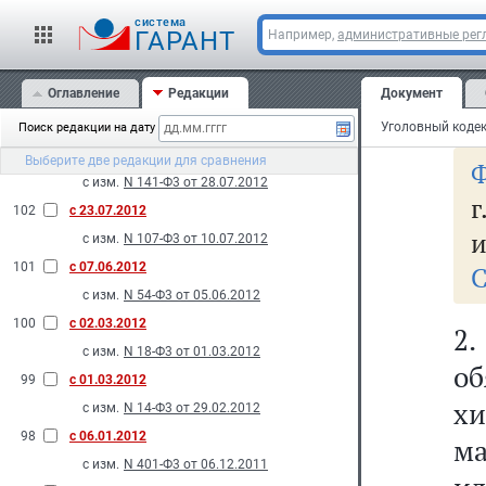
до
с изм.
N 121-Ф3 от 20.07.2012
cистема
оп
ГАРАНТ
Например,
административные рег
105
с 14.11.2012
оп
с изм.
N 190-Ф3 от 12.11.2012
Оглавление
Редакции
Документ
104
с 28.10.2012
тр
с изм.
N 172-Ф3 от 16.10.2012
Поиск редакции на дату
103
с 10.08.2012
Выберите две редакции для сравнения
Ф
с изм.
N 141-Ф3 от 28.07.2012
г
102
с 23.07.2012
и
с изм.
N 107-Ф3 от 10.07.2012
101
с 07.06.2012
С
с изм.
N 54-Ф3 от 05.06.2012
100
с 02.03.2012
2
с изм.
N 18-Ф3 от 01.03.2012
о
99
с 01.03.2012
хи
с изм.
N 14-Ф3 от 29.02.2012
98
с 06.01.2012
ма
с изм.
N 401-Ф3 от 06.12.2011