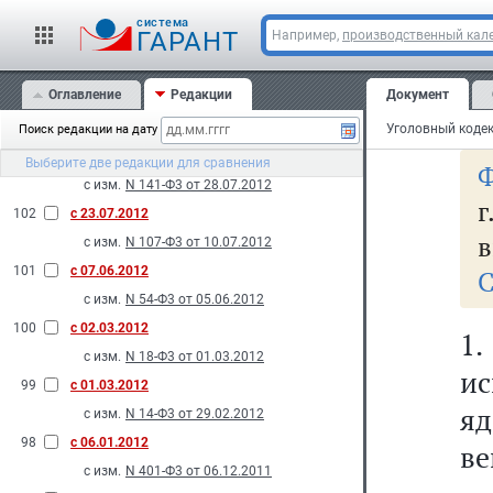
с изм.
N 121-Ф3 от 20.07.2012
cистема
Ст
ГАРАНТ
Например,
производственный кале
105
с 14.11.2012
я
с изм.
N 190-Ф3 от 12.11.2012
Оглавление
Редакции
Документ
104
с 28.10.2012
р
с изм.
N 172-Ф3 от 16.10.2012
Поиск редакции на дату
103
с 10.08.2012
Выберите две редакции для сравнения
Ф
с изм.
N 141-Ф3 от 28.07.2012
г
102
с 23.07.2012
в
с изм.
N 107-Ф3 от 10.07.2012
101
с 07.06.2012
С
с изм.
N 54-Ф3 от 05.06.2012
100
с 02.03.2012
1.
с изм.
N 18-Ф3 от 01.03.2012
ис
99
с 01.03.2012
яд
с изм.
N 14-Ф3 от 29.02.2012
98
с 06.01.2012
ве
с изм.
N 401-Ф3 от 06.12.2011