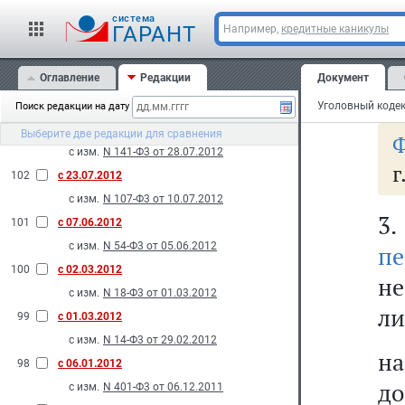
до
с изм.
N 121-Ф3 от 20.07.2012
cистема
оп
ГАРАНТ
Например,
кредитные каникулы
105
с 14.11.2012
оп
с изм.
N 190-Ф3 от 12.11.2012
Оглавление
Редакции
Документ
104
с 28.10.2012
тр
с изм.
N 172-Ф3 от 16.10.2012
Поиск редакции на дату
103
с 10.08.2012
Выберите две редакции для сравнения
Ф
с изм.
N 141-Ф3 от 28.07.2012
г
102
с 23.07.2012
с изм.
N 107-Ф3 от 10.07.2012
3
101
с 07.06.2012
с изм.
N 54-Ф3 от 05.06.2012
пе
100
с 02.03.2012
не
с изм.
N 18-Ф3 от 01.03.2012
ли
99
с 01.03.2012
с изм.
N 14-Ф3 от 29.02.2012
на
98
с 06.01.2012
до
с изм.
N 401-Ф3 от 06.12.2011