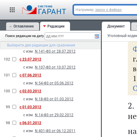
с
с изм.
N 121-Ф3 от 20.07.2012
cистема
за
ГАРАНТ
Например,
закон о фейках
105
с 14.11.2012
за
с изм.
N 190-Ф3 от 12.11.2012
Оглавление
Редакции
Документ
104
с 28.10.2012
на
с изм.
N 172-Ф3 от 16.10.2012
Поиск редакции на дату
103
с 10.08.2012
Выберите две редакции для сравнения
Ф
с изм.
N 141-Ф3 от 28.07.2012
г
102
с 23.07.2012
в
с изм.
N 107-Ф3 от 10.07.2012
101
с 07.06.2012
1
с изм.
N 54-Ф3 от 05.06.2012
С
100
с 02.03.2012
с изм.
N 18-Ф3 от 01.03.2012
2
99
с 01.03.2012
не
с изм.
N 14-Ф3 от 29.02.2012
98
с 06.01.2012
на
с изм.
N 401-Ф3 от 06.12.2011