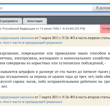
азываются лишением свободы на срок до пяти лет с лишен
иматься определенной деятельностью на срок до трех лет или б
В докум
ии
м.
комментарии
к статье 215.1 Уголовного кодекса РФ
О документе
Аннотация
ья 215.2.
Приведение в негодность объектов жизнеобеспе
с Российской Федерации от 13 июня 1996 г. N 63-ФЗ (УК РФ)
Устаре
едеральным законом
от 7 марта 2011 г. N 26-ФЗ в часть первую ста
м. текст части в предыдущей редакции
Разрушение, повреждение или приведение иным способом в
ргетики, электросвязи, жилищного и коммунального хозяйства
ния совершены из корыстных или хулиганских побуждений, -
азываются штрафом в размере от ста тысяч до пятисот тысяч 
ода осужденного за период от одного года до трех лет, либо о
двухсот сорока часов, либо исправительными работами на сро
 лет.
едеральным законом
от 7 марта 2011 г. N 26-ФЗ в часть вторую стат
м. текст части в предыдущей редакции