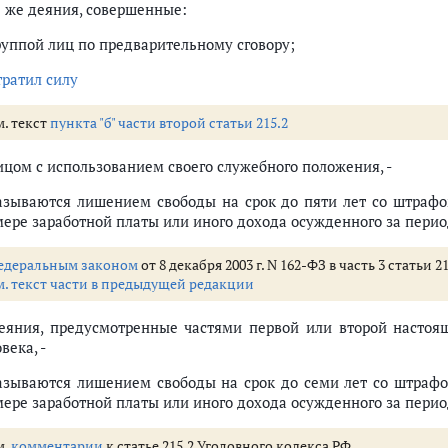
е же деяния, совершенные:
группой лиц по предварительному сговору;
тратил силу
м. текст
пункта "б" части второй статьи 215.2
лицом с использованием своего служебного положения, -
азываются лишением свободы на срок до пяти лет со штрафо
мере заработной платы или иного дохода осужденного за период
едеральным законом
от 8 декабря 2003 г. N 162-ФЗ в часть 3 статьи
м. текст части в предыдущей редакции
Деяния, предусмотренные частями первой или второй настоя
века, -
азываются лишением свободы на срок до семи лет со штрафо
мере заработной платы или иного дохода осужденного за период
м.
комментарии
к статье 215.2 Уголовного кодекса РФ