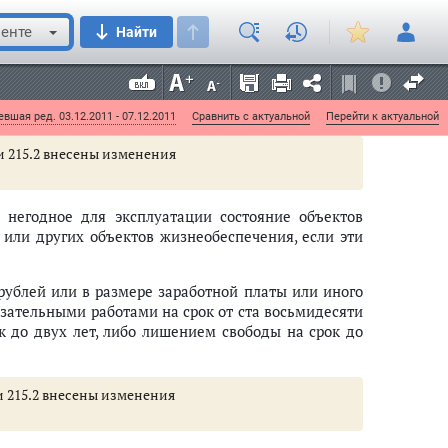
ием права занимать определенные должности или
ез такового.
енте
Найти
чения
вшая ред. 03.12.2011 - 07.12.2011
Сравнить с актуальной
Перейти к актуальной
тьи 215.2 внесены изменения
 негодное для эксплуатации состояние объектов
 или других объектов жизнеобеспечения, если эти
рублей или в размере заработной платы или иного
бязательными работами на срок от ста восьмидесяти
к до двух лет, либо лишением свободы на срок до
ьи 215.2 внесены изменения