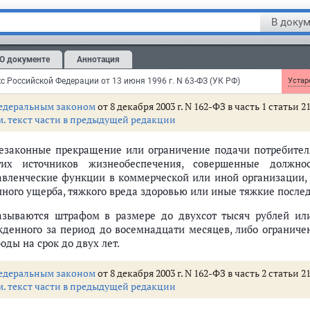
иматься определенной деятельностью на срок до трех лет или б
В докум
м.
комментарии
к статье 215 Уголовного кодекса РФ
О документе
Аннотация
тья 215.1.
Прекращение или ограничение подачи электр
очников жизнеобеспечения
с Российской Федерации от 13 июня 1996 г. N 63-ФЗ (УК РФ)
Устаре
едеральным законом
от 8 декабря 2003 г. N 162-ФЗ в часть 1 статьи
м. текст части в предыдущей редакции
Незаконные прекращение или ограничение подачи потребител
гих источников жизнеобеспечения, совершенные долж
авленческие функции в коммерческой или иной организации, 
пного ущерба, тяжкого вреда здоровью или иные тяжкие последс
азываются штрафом в размере до двухсот тысяч рублей ил
жденного за период до восемнадцати месяцев, либо ограниче
оды на срок до двух лет.
едеральным законом
от 8 декабря 2003 г. N 162-ФЗ в часть 2 статьи
м. текст части в предыдущей редакции