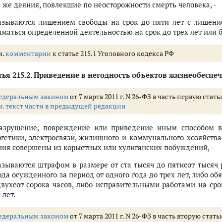
е же деяния, повлекшие по неосторожности смерть человека, -
азываются лишением свободы на срок до пяти лет с лишен
иматься определенной деятельностью на срок до трех лет или б
м.
комментарии
к статье 215.1 Уголовного кодекса РФ
ья 215.2.
Приведение в негодность объектов жизнеобеспе
едеральным законом
от 7 марта 2011 г. N 26-ФЗ в часть первую ста
м. текст части в предыдущей редакции
Разрушение, повреждение или приведение иным способом в
ргетики, электросвязи, жилищного и коммунального хозяйства
ния совершены из корыстных или хулиганских побуждений, -
азываются штрафом в размере от ста тысяч до пятисот тысяч 
ода осужденного за период от одного года до трех лет, либо о
двухсот сорока часов, либо исправительными работами на сро
 лет.
едеральным законом
от 7 марта 2011 г. N 26-ФЗ в часть вторую стат