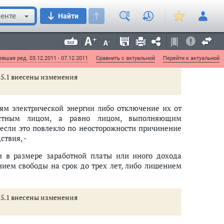
ез такового.
енте
Найти
ической энергии либо отключение от других
вшая ред. 03.12.2011 - 07.12.2011
Сравнить с актуальной
Перейти к актуальной
 215.1 внесены изменения
ям электрической энергии либо отключение их от
ностным лицом, а равно лицом, выполняющим
если это повлекло по неосторожности причинение
твия, -
и в размере заработной платы или иного дохода
нием свободы на срок до трех лет, либо лишением
 215.1 внесены изменения