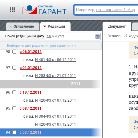
зан
101
с 07.06.2012
cистема
ГАРАНТ
Например,
технологический сбор
с изм.
N 54-Ф3 от 05.06.2012
С
100
с 02.03.2012
Оглавление
Редакции
Документ
Ста
с изм.
N 18-Ф3 от 01.03.2012
ист
99
с 01.03.2012
Уголовный кодек
Поиск редакции на дату
с изм.
N 14-Ф3 от 29.02.2012
Выберите две редакции для сравнения
Ф
98
с 06.01.2012
С
с изм.
N 401-Ф3 от 06.12.2011
1. 
97
с 01.01.2012
дру
с изм.
N 253-Ф3 от 21.07.2011
упр
2011
кру
96
с 19.12.2011
нак
с изм.
N 420-Ф3 от 07.12.2011
осу
своб
95
с 08.12.2011
с изм.
N 304-Ф3 от 07.11.2011
Ф
N 420-Ф3 от 07.12.2011
С
94
с 03.12.2011