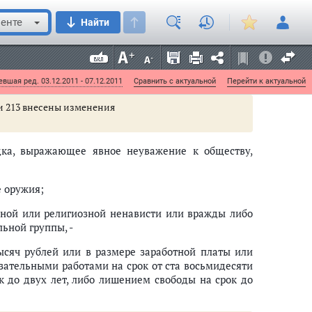
енте
Найти
ых преступлениях, совершенных из хулиганских
бря 2007 г. N 45
вшая ред. 03.12.2011 - 07.12.2011
Сравнить с актуальной
Перейти к актуальной
тьи 213 внесены изменения
ядка, выражающее явное неуважение к обществу,
е оружия;
льной или религиозной ненависти или вражды либо
ьной группы, -
ысяч рублей или в размере заработной платы или
язательными работами на срок от ста восьмидесяти
к до двух лет, либо лишением свободы на срок до