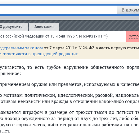
В докум
ья 213.
Хулиганство
 судебной практике по уголовным делам о хулиганстве и ин
О документе
Аннотация
обуждений см.
постановление
Пленума Верховного Суда РФ от 15 ноя
с Российской Федерации от 13 июня 1996 г. N 63-ФЗ (УК РФ)
Устаре
едеральным законом
от 7 марта 2011 г. N 26-ФЗ в часть первую ста
м. текст части в предыдущей редакции
Хулиганство, то есть грубое нарушение общественного пор
ершенное:
с применением оружия или предметов, используемых в качеств
по мотивам политической, идеологической, расовой, национа
мотивам ненависти или вражды в отношении какой-либо социал
азывается штрафом в размере от трехсот тысяч до пятисот т
го дохода осужденного за период от двух до трех лет, либо об
двухсот сорока часов, либо исправительными работами на сро
 лет.