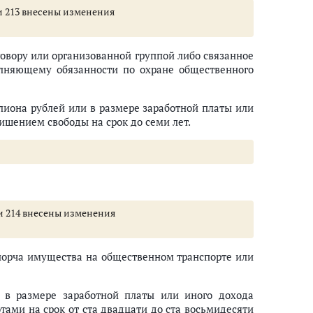
тьи 213 внесены изменения
говору или организованной группой либо связанное
олняющему обязанности по охране общественного
лиона рублей или в размере заработной платы или
лишением свободы на срок до семи лет.
тьи 214 внесены изменения
 порча имущества на общественном транспорте или
 в размере заработной платы или иного дохода
тами на срок от ста двадцати до ста восьмидесяти