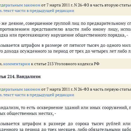
едеральным законом
от 7 марта 2011 г. N 26-ФЗ в часть вторую ста
м. текст части в предыдущей редакции
То же деяние, совершенное группой лиц по предварительному с
опротивлением представителю власти либо иному лицу, исп
ядка или пресекающему нарушение общественного порядка, -
азывается штрафом в размере от пятисот тысяч до одного мил
го дохода осужденного за период от трех до четырех лет либо 
м.
комментарии
к статье 213 Уголовного кодекса РФ
ья 214.
Вандализм
едеральным законом
от 7 марта 2011 г. N 26-ФЗ в часть первую ста
м. текст части в предыдущей редакции
Вандализм, то есть осквернение зданий или иных сооружений,
ных общественных местах, -
азывается штрафом в размере до сорока тысяч рублей или
жденного за период до трех месяцев, либо обязательными рабо