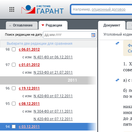
101
с 07.06.2012
cистема
ГАРАНТ
Например,
опционный договор
Стат
с изм.
N 54-Ф3 от 05.06.2012
100
с 02.03.2012
О
Оглавление
Редакции
Документ
с изм.
N 18-Ф3 от 01.03.2012
п
99
с 01.03.2012
Уголовный кодек
Поиск редакции на дату
с изм.
N 14-Ф3 от 29.02.2012
Выберите две редакции для сравнения
Ф
98
с 06.01.2012
С
с изм.
N 401-Ф3 от 06.12.2011
1. 
97
с 01.01.2012
сов
с изм.
N 253-Ф3 от 21.07.2011
а) 
2011
96
с 19.12.2011
б) 
по 
с изм.
N 420-Ф3 от 07.12.2011
95
с 08.12.2011
нак
с изм.
N 304-Ф3 от 07.11.2011
ино
до 
N 420-Ф3 от 07.12.2011
пяти
94
с 03.12.2011