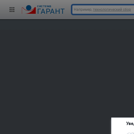
cистема
ГАРАНТ
Например,
технологический сбор
Уве