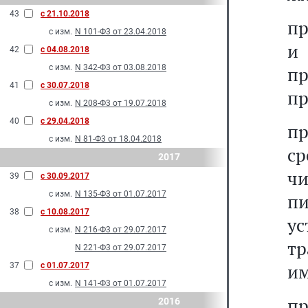
43
с 21.10.2018
пр
с изм.
N 101-Ф3 от 23.04.2018
и
42
с 04.08.2018
с изм.
N 342-Ф3 от 03.08.2018
п
41
с 30.07.2018
пр
с изм.
N 208-Ф3 от 19.07.2018
40
с 29.04.2018
п
с изм.
N 81-Ф3 от 18.04.2018
ср
2017
ч
39
с 30.09.2017
с изм.
N 135-Ф3 от 01.07.2017
п
38
с 10.08.2017
у
с изм.
N 216-Ф3 от 29.07.2017
т
N 221-Ф3 от 29.07.2017
им
37
с 01.07.2017
с изм.
N 141-Ф3 от 01.07.2017
пр
2016