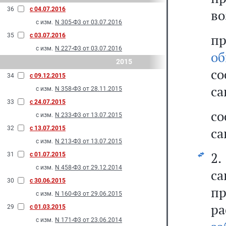
36
с 04.07.2016
во
с изм.
N 305-Ф3 от 03.07.2016
п
35
с 03.07.2016
с изм.
N 227-Ф3 от 03.07.2016
об
2015
с
34
с 09.12.2015
са
с изм.
N 358-Ф3 от 28.11.2015
33
с 24.07.2015
с
с изм.
N 233-Ф3 от 13.07.2015
32
с 13.07.2015
са
с изм.
N 213-Ф3 от 13.07.2015
2
31
с 01.07.2015
с изм.
N 458-Ф3 от 29.12.2014
са
30
с 30.06.2015
п
с изм.
N 160-Ф3 от 29.06.2015
р
29
с 01.03.2015
с изм.
N 171-Ф3 от 23.06.2014