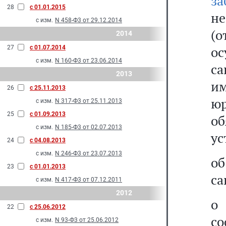
за
28
с 01.01.2015
н
с изм.
N 458-Ф3 от 29.12.2014
(
2014
о
27
с 01.07.2014
с изм.
N 160-Ф3 от 23.06.2014
са
2013
и
26
с 25.11.2013
ю
с изм.
N 317-Ф3 от 25.11.2013
25
с 01.09.2013
о
с изм.
N 185-Ф3 от 02.07.2013
ус
24
с 04.08.2013
с изм.
N 246-Ф3 от 23.07.2013
о
23
с 01.01.2013
са
с изм.
N 417-Ф3 от 07.12.2011
2012
о
22
с 25.06.2012
с
с изм.
N 93-Ф3 от 25.06.2012