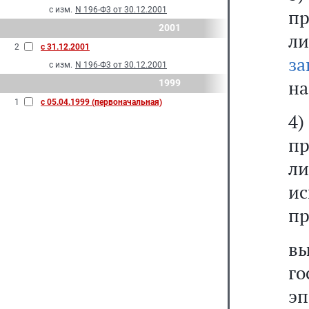
с изм.
N 196-Ф3 от 30.12.2001
п
2001
л
2
с 31.12.2001
за
с изм.
N 196-Ф3 от 30.12.2001
на
1999
1
с 05.04.1999 (первоначальная)
4)
п
ли
и
пр
в
г
эп