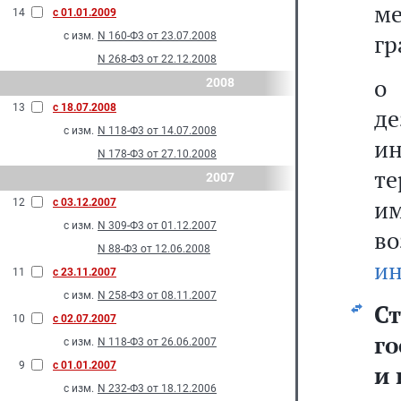
м
14
с 01.01.2009
гр
с изм.
N 160-Ф3 от 23.07.2008
N 268-Ф3 от 22.12.2008
о
2008
13
с 18.07.2008
д
с изм.
N 118-Ф3 от 14.07.2008
ин
N 178-Ф3 от 27.10.2008
т
2007
и
12
с 03.12.2007
с изм.
N 309-Ф3 от 01.12.2007
в
N 88-Ф3 от 12.06.2008
ин
11
с 23.11.2007
с изм.
N 258-Ф3 от 08.11.2007
С
10
с 02.07.2007
г
с изм.
N 118-Ф3 от 26.06.2007
9
с 01.01.2007
и 
с изм.
N 232-Ф3 от 18.12.2006