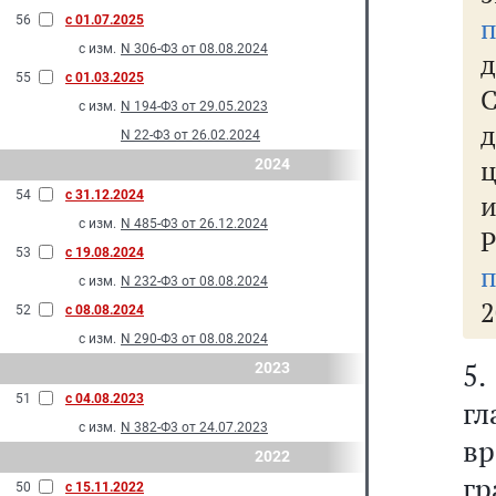
п
56
с 01.07.2025
с изм.
N 306-Ф3 от 08.08.2024
д
55
с 01.03.2025
с изм.
N 194-Ф3 от 29.05.2023
д
N 22-Ф3 от 26.02.2024
ц
2024
54
с 31.12.2024
с изм.
N 485-Ф3 от 26.12.2024
53
с 19.08.2024
п
с изм.
N 232-Ф3 от 08.08.2024
2
52
с 08.08.2024
с изм.
N 290-Ф3 от 08.08.2024
5
2023
51
с 04.08.2023
г
с изм.
N 382-Ф3 от 24.07.2023
в
2022
г
50
с 15.11.2022