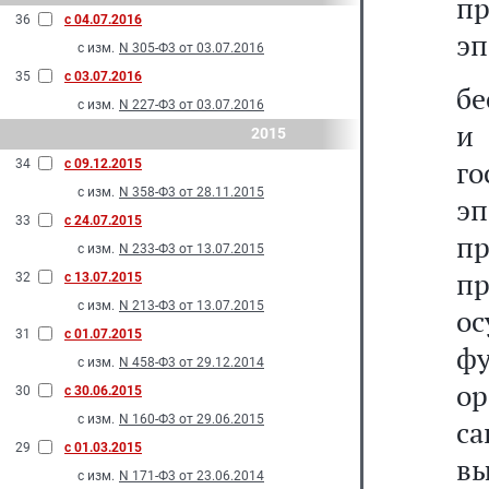
п
36
с 04.07.2016
эп
с изм.
N 305-Ф3 от 03.07.2016
35
с 03.07.2016
бе
с изм.
N 227-Ф3 от 03.07.2016
и
2015
г
34
с 09.12.2015
с изм.
N 358-Ф3 от 28.11.2015
эп
33
с 24.07.2015
пр
с изм.
N 233-Ф3 от 13.07.2015
п
32
с 13.07.2015
с изм.
N 213-Ф3 от 13.07.2015
о
31
с 01.07.2015
ф
с изм.
N 458-Ф3 от 29.12.2014
ор
30
с 30.06.2015
с изм.
N 160-Ф3 от 29.06.2015
с
29
с 01.03.2015
в
с изм.
N 171-Ф3 от 23.06.2014