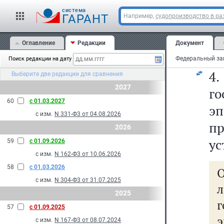
эп
cистема
п
ГАРАНТ
Например,
судопроизводство в ра
с
Оглавление
Редакции
Документ
Ро
Поиск редакции на дату
4.
Выберите две редакции для сравнения
2027
г
60
с 01.03.2027
э
с изм.
N 331-Ф3 от 04.08.2026
п
2026
ус
59
с 01.09.2026
с изм.
N 162-Ф3 от 10.06.2026
58
с 01.03.2026
с изм.
N 304-Ф3 от 31.07.2025
л
2025
57
с 01.09.2025
с изм.
N 167-Ф3 от 08.07.2024