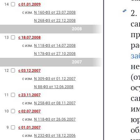
14
с 01.01.2009
2
с изм.
N 160-Ф3 от 23.07.2008
са
N 268-Ф3 от 22.12.2008
2008
п
13
с 18.07.2008
р
с изм.
N 118-Ф3 от 14.07.2008
за
N 178-Ф3 от 27.10.2008
2007
н
12
с 03.12.2007
(
с изм.
N 309-Ф3 от 01.12.2007
о
N 88-Ф3 от 12.06.2008
са
11
с 23.11.2007
с изм.
N 258-Ф3 от 08.11.2007
и
10
с 02.07.2007
ю
с изм.
N 118-Ф3 от 26.06.2007
о
9
с 01.01.2007
с изм.
N 232-Ф3 от 18.12.2006