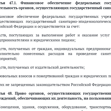
тья 47.1.
Финансовое обеспечение федеральных госу
тельность органов, осуществляющих государственный сан
ансовое обеспечение федеральных государственных учреж
ществляющих государственный санитарно-эпидемиологическ
сийской Федерации и осуществляется за счет:
дств, поступающих за выполнение работ и оказание услу
дпринимателями и юридическими лицами;
дств, получаемых от граждан, индивидуальных предприним
олнительно понесенных расходов на проведение санитар
оприятий;
дств, получаемых от издательской деятельности;
ровольных взносов и пожертвований граждан и юридических л
гих не запрещенных законодательством Российской Федерации
тья 48.
Право органов, осуществляющих государственн
еждений, обеспечивающих их деятельность, на пользован
Помещения, здания, сооружения, оборудование, транспорт