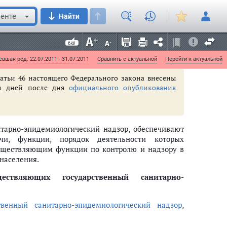
 обязанностям являются заместителями Главного
енте
Найти
просам, входящим в их компетенцию.
о-эпидемиологический надзор, их задачи, функции,
лей устанавливаются
положением
, утвержденным
вшая ред. 22.07.2011 - 31.07.2011
Сравнить с актуальной
Перейти к актуальной
статьи 46 настоящего Федерального закона внесены
ти дней после дня
официального опубликования
итарно-эпидемиологический надзор, обеспечивают
ачи, функции, порядок деятельности которых
существляющим функции по контролю и надзору в
населения.
ствляющих государственный санитарно-
твенный санитарно-эпидемиологический надзор
,