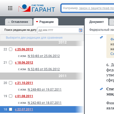
25
с 01.09.2013
чет
cистема
ГАРАНТ
Например,
закон о защите прав п
гос
с изм.
N 185-Ф3 от 02.07.2013
24
с 04.08.2013
5. 
Оглавление
Редакции
Документ
пор
с изм.
N 246-Ф3 от 23.07.2013
Пра
23
с 01.01.2013
Поиск редакции на дату
с изм.
N 417-Ф3 от 07.12.2011
Выберите две редакции для сравнения
Ф
2012
и
н
22
с 25.06.2012
С
с изм.
N 93-Ф3 от 25.06.2012
21
с 18.06.2012
6. 
фед
с изм.
N 52-Ф3 от 05.06.2012
утв
2011
сфе
20
с 21.10.2011
Ста
с изм.
N 248-Ф3 от 19.07.2011
эпи
19
с 01.08.2011
Фин
с изм.
N 242-Ф3 от 18.07.2011
явл
18
с 22.07.2011