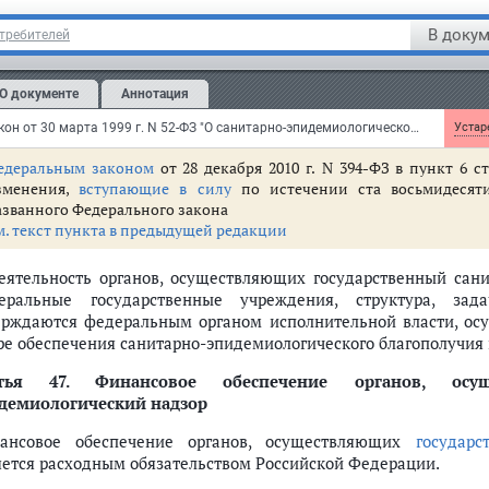
вертом пункта 2
настоящей статьи, по своим функциональным
В докум
отребителей
ударственного санитарного врача Российской Федерации по во
Структура органов, осуществляющих государственный санитарн
О документе
Аннотация
ядок осуществления деятельности и назначения руководите
вительством Российской Федерации
Федеральный закон от 30 марта 1999 г. N 52-ФЗ "О санитарно-эпидемиологическом благополучии населения"
Устаре
едеральным законом
от 28 декабря 2010 г. N 394-ФЗ в пункт 6 
зменения,
вступающие в силу
по истечении ста восьмидеся
азванного Федерального закона
м. текст пункта в предыдущей редакции
Деятельность органов, осуществляющих государственный сан
еральные государственные учреждения, структура, зад
ерждаются федеральным органом исполнительной власти, о
ре обеспечения санитарно-эпидемиологического благополучия 
тья 47.
Финансовое обеспечение органов, осуще
демиологический надзор
ансовое обеспечение органов, осуществляющих
государс
яется расходным обязательством Российской Федерации.