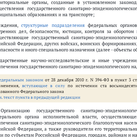
риториальные органы, созданные в установленном законо
ществления государственного санитарно-эпидемиологическ
иципальных образованиях и на транспорте;
еждения,
структурные подразделения
федеральных органов
тренних дел, безопасности, юстиции, контроля за оборотом
ществляющие государственный санитарно-эпидемиологическ
сийской Федерации, других войсках, воинских формированиях,
опасности и иного специального назначения (далее - объекты о
ударственные научно-исследовательские и иные учрежден
спечения государственного санитарно-эпидемиологического на
едеральным законом
от 28 декабря 2010 г. N 394-ФЗ в пункт 3 
зменения,
вступающие в силу
по истечении ста восьмидеся
азванного Федерального закона
м. текст пункта в предыдущей редакции
Организацию государственного санитарно-эпидемиолог
ерального органа исполнительной власти, осуществляю
спечения санитарно-эпидемиологического благополучия насел
сийской Федерации, а также руководители его территориальн
чи по субъектам Российской Федерации, городам, районам и н