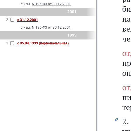
с изм.
N 196-Ф3 от 30.12.2001
би
2001
н
2
с 31.12.2001
ве
с изм.
N 196-Ф3 от 30.12.2001
1999
че
1
с 05.04.1999 (первоначальная)
о
п
оп
от
пи
те
2