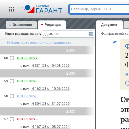
са
cистема
за
ГАРАНТ
Например,
Форма ЕФС-1
пр
Оглавление
Редакции
Документ
пр
Поиск редакции на дату
Выберите две редакции для сравнения
2027
2
60
с 01.03.2027
Ф
с изм.
N 331-Ф3 от 04.08.2026
в
2026
С
59
с 01.09.2026
с изм.
N 162-Ф3 от 10.06.2026
58
с 01.03.2026
С
с изм.
N 304-Ф3 от 31.07.2025
э
2025
р
57
с 01.09.2025
и
с изм.
N 167-Ф3 от 08.07.2024