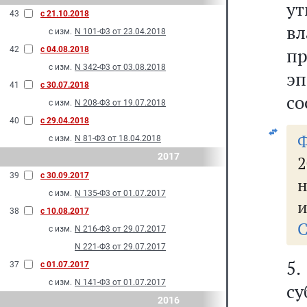
ут
43
с 21.10.2018
вл
с изм.
N 101-Ф3 от 23.04.2018
п
42
с 04.08.2018
с изм.
N 342-Ф3 от 03.08.2018
э
41
с 30.07.2018
со
с изм.
N 208-Ф3 от 19.07.2018
40
с 29.04.2018
с изм.
N 81-Ф3 от 18.04.2018
2017
2
39
с 30.09.2017
н
с изм.
N 135-Ф3 от 01.07.2017
и
38
с 10.08.2017
С
с изм.
N 216-Ф3 от 29.07.2017
N 221-Ф3 от 29.07.2017
5
37
с 01.07.2017
с изм.
N 141-Ф3 от 01.07.2017
су
2016