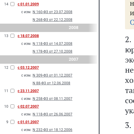
н
14
с 01.01.2009
и
с изм.
N 160-Ф3 от 23.07.2008
С
N 268-Ф3 от 22.12.2008
2008
13
с 18.07.2008
2.
с изм.
N 118-Ф3 от 14.07.2008
ю
N 178-Ф3 от 27.10.2008
э
2007
не
12
с 03.12.2007
с изм.
N 309-Ф3 от 01.12.2007
хо
N 88-Ф3 от 12.06.2008
та
11
с 23.11.2007
со
с изм.
N 258-Ф3 от 08.11.2007
10
с 02.07.2007
ук
с изм.
N 118-Ф3 от 26.06.2007
9
с 01.01.2007
3
с изм.
N 232-Ф3 от 18.12.2006