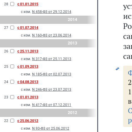
у
28
с 01.01.2015
с изм.
N 458-Ф3 от 29.12.2014
и
2014
Р
27
с 01.07.2014
са
с изм.
N 160-Ф3 от 23.06.2014
2013
з
26
с 25.11.2013
са
с изм.
N 317-Ф3 от 25.11.2013
25
с 01.09.2013
с изм.
N 185-Ф3 от 02.07.2013
2
24
с 04.08.2013
с изм.
N 246-Ф3 от 23.07.2013
23
с 01.01.2013
в
с изм.
N 417-Ф3 от 07.12.2011
С
2012
р
22
с 25.06.2012
с изм.
N 93-Ф3 от 25.06.2012