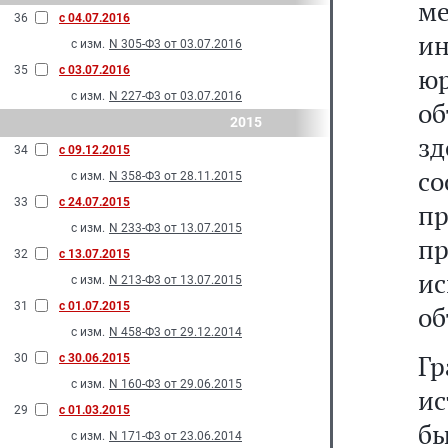
м
36
с 04.07.2016
и
с изм.
N 305-Ф3 от 03.07.2016
юр
35
с 03.07.2016
с изм.
N 227-Ф3 от 03.07.2016
о
2015
з
34
с 09.12.2015
с
с изм.
N 358-Ф3 от 28.11.2015
33
с 24.07.2015
п
с изм.
N 233-Ф3 от 13.07.2015
п
32
с 13.07.2015
и
с изм.
N 213-Ф3 от 13.07.2015
31
с 01.07.2015
об
с изм.
N 458-Ф3 от 29.12.2014
Гр
30
с 30.06.2015
с изм.
N 160-Ф3 от 29.06.2015
ис
29
с 01.03.2015
б
с изм.
N 171-Ф3 от 23.06.2014