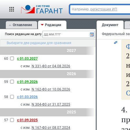
с
cистема
с
ГАРАНТ
Например,
регистрация ИП
б
Оглавление
Редакции
Документ
ис
Поиск редакции на дату
Выберите две редакции для сравнения
2027
2
60
с 01.03.2027
н
с изм.
N 331-Ф3 от 04.08.2026
и
2026
2
59
с 01.09.2026
с изм.
N 162-Ф3 от 10.06.2026
С
58
с 01.03.2026
с изм.
N 304-Ф3 от 31.07.2025
4
2025
п
57
с 01.09.2025
з
с изм.
N 167-Ф3 от 08.07.2024