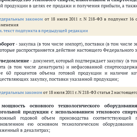
ой продукции в целях ее продажи и получения прибыли, а такж
едеральным законом
от 18 июля 2011 г. N 218-ФЗ в подпункт 16
зменения
м. текст подпункта в предыдущей редакции
оборот
- закупка (в том числе импорт), поставки (в том числе 
которые распространяется действие настоящего Федерального з
уведомление
- документ, который подтверждает закупку (в то
рта (в том числе денатурата) и нефасованной спиртосодерж
ее 60 процентов объема готовой продукции и наличие кот
ществляющих закупку, поставки указанной продукции;
едеральным законом
от 18 июля 2011 г. N 218-ФЗ статья 2 настоящ
)
мощность основного технологического оборудовани
огольной продукции с использованием этилового спирт
можный годовой объем производства соответствующей
ановленном ею основном технологическом оборудовании 
аженный в декалитрах;