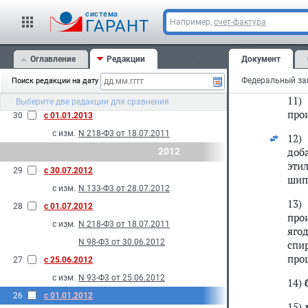
с изм.
N 296-Ф3 от 02.11.2013
9)
cистема
ГАРАНТ
Например,
счет-фактура
про
32
с 24.07.2013
эти
с изм.
N 232-Ф3 от 23.07.2013
Оглавление
Редакции
Документ
10)
31
с 01.03.2013
вод
с изм.
N 259-Ф3 от 25.12.2012
Поиск редакции на дату
N 286-Ф3 от 30.12.2012
11)
Выберите две редакции для сравнения
про
30
с 01.01.2013
с изм.
N 218-Ф3 от 18.07.2011
12)
доб
2012
эти
29
с 30.07.2012
шип
с изм.
N 133-Ф3 от 28.07.2012
13
28
с 01.07.2012
про
с изм.
N 218-Ф3 от 18.07.2011
яго
N 98-Ф3 от 30.06.2012
спи
про
27
с 25.06.2012
с изм.
N 93-Ф3 от 25.06.2012
14)
26
с 01.01.2012
15)