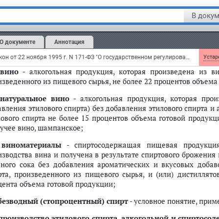
спиртные напитки
- алкогольная продукция, которая пр
В докум
изведенного из пищевого сырья, и (или) спиртосодержащей
ловому спирту и вину;
О документе
Аннотация
водка
- спиртной напиток, который произведен на основе этило
ы, с содержанием этилового спирта от 38 до 56 процентов объе
Федеральный закон от 22 ноября 1995 г. N 171-ФЗ "О государственном регулировании производства и оборота этилового спирта, алкогольной и спиртосодержащей продукции и об ограничении потребления (распития) алкогольной продукции"
Устаре
вино
- алкогольная продукция, которая произведена из ви
изведенного из пищевого сырья, не более 22 процентов объема
натуральное вино
- алкогольная продукция, которая прои
авления этилового спирта) без добавления этилового спирта и
лового спирта не более 15 процентов объема готовой продукци
учее вино, шампанское;
)
виноматериалы
- спиртосодержащая пищевая продукция,
изводства вина и получена в результате спиртового брожения 
дного сока без добавления ароматических и вкусовых добав
рта, произведенного из пищевого сырья, и (или) дистиллято
цента объема готовой продукции;
безводный (стопроцентный) спирт
- условное понятие, прим
производство этилового спирта, алкогольной и спиртосо