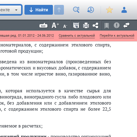
оизведена с использованием этилового спирта,
енте
Найти
 пищевой продукции и не относится к питьевому
вого спирта, произведенного из пищевого сырья, и
ма готовой продукции;
вшая ред. 01.01.2012 - 24.06.2012
Сравнить с актуальной
Перейти к актуальной
номатериалов, с содержанием этилового спирта,
 готовой продукции;
зведена из виноматериалов (произведенных без
 ароматических и вкусовых добавок, с содержанием
и, в том числе игристое вино, газированное вино,
 которая используется в качестве сырья для
винограда, виноградного сусла либо плодового или
ок, без добавления или с добавлением этилового
в, с содержанием этилового спирта не более 22,5
еняемое в расчетах;
держащей продукции
- производство организацией